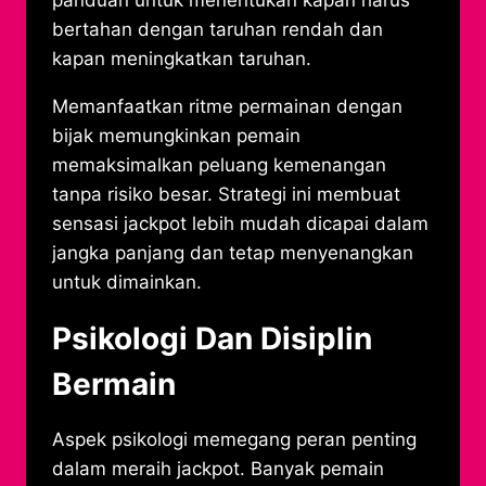
bertahan dengan taruhan rendah dan
kapan meningkatkan taruhan.
Memanfaatkan ritme permainan dengan
bijak memungkinkan pemain
memaksimalkan peluang kemenangan
tanpa risiko besar. Strategi ini membuat
sensasi jackpot lebih mudah dicapai dalam
jangka panjang dan tetap menyenangkan
untuk dimainkan.
Psikologi Dan Disiplin
Bermain
Aspek psikologi memegang peran penting
dalam meraih jackpot. Banyak pemain