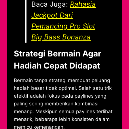
Baca Juga:
Rahasia
Jackpot Dari
Pemancing Pro Slot
Big Bass Bonanza
Strategi Bermain Agar
Hadiah Cepat Didapat
Bermain tanpa strategi membuat peluang
hadiah besar tidak optimal. Salah satu trik
efektif adalah fokus pada paylines yang
paling sering memberikan kombinasi
menang. Meskipun semua paylines terlihat
menarik, beberapa lebih konsisten dalam
memicu kemenangan.