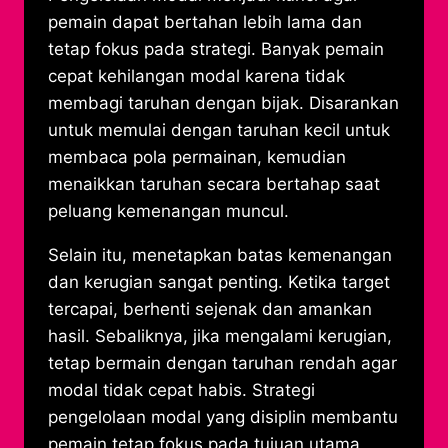
pemain dapat bertahan lebih lama dan
tetap fokus pada strategi. Banyak pemain
cepat kehilangan modal karena tidak
membagi taruhan dengan bijak. Disarankan
untuk memulai dengan taruhan kecil untuk
membaca pola permainan, kemudian
menaikkan taruhan secara bertahap saat
peluang kemenangan muncul.
Selain itu, menetapkan batas kemenangan
dan kerugian sangat penting. Ketika target
tercapai, berhenti sejenak dan amankan
hasil. Sebaliknya, jika mengalami kerugian,
tetap bermain dengan taruhan rendah agar
modal tidak cepat habis. Strategi
pengelolaan modal yang disiplin membantu
pemain tetap fokus pada tujuan utama,