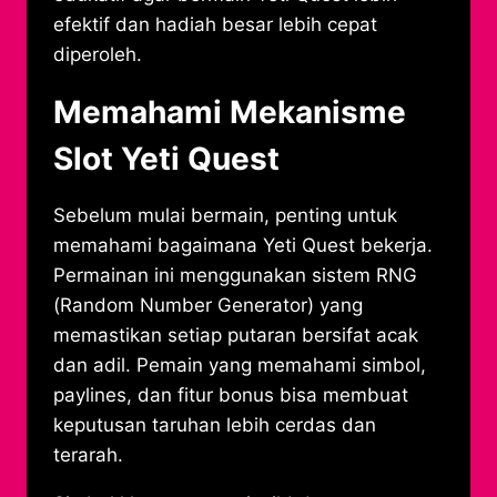
efektif dan hadiah besar lebih cepat
diperoleh.
Memahami Mekanisme
Slot Yeti Quest
Sebelum mulai bermain, penting untuk
memahami bagaimana Yeti Quest bekerja.
Permainan ini menggunakan sistem RNG
(Random Number Generator) yang
memastikan setiap putaran bersifat acak
dan adil. Pemain yang memahami simbol,
paylines, dan fitur bonus bisa membuat
keputusan taruhan lebih cerdas dan
terarah.