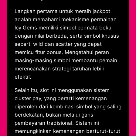
Langkah pertama untuk meraih jackpot
adalah memahami mekanisme permainan.
Icy Gems memiliki simbol permata beku
dengan nilai berbeda, serta simbol khusus
seperti wild dan scatter yang dapat
memicu fitur bonus. Mengetahui peran
masing-masing simbol membantu pemain
merencanakan strategi taruhan lebih
efektif.
Selain itu, slot ini menggunakan sistem
cluster pay, yang berarti kemenangan
diperoleh dari kombinasi simbol yang saling
berdekatan, bukan melalui garis
pembayaran tradisional. Sistem ini
memungkinkan kemenangan berturut-turut