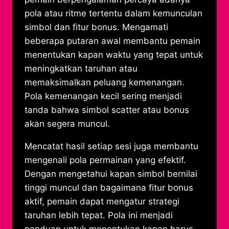
pola atau ritme tertentu dalam kemunculan
simbol dan fitur bonus. Mengamati
beberapa putaran awal membantu pemain
menentukan kapan waktu yang tepat untuk
meningkatkan taruhan atau
memaksimalkan peluang kemenangan.
Pola kemenangan kecil sering menjadi
tanda bahwa simbol scatter atau bonus
akan segera muncul.
Mencatat hasil setiap sesi juga membantu
mengenali pola permainan yang efektif.
Dengan mengetahui kapan simbol bernilai
tinggi muncul dan bagaimana fitur bonus
aktif, pemain dapat mengatur strategi
taruhan lebih tepat. Pola ini menjadi
panduan untuk menentukan kapan harus