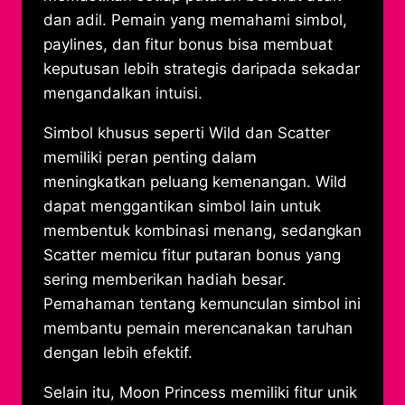
dan adil. Pemain yang memahami simbol,
paylines, dan fitur bonus bisa membuat
keputusan lebih strategis daripada sekadar
mengandalkan intuisi.
Simbol khusus seperti Wild dan Scatter
memiliki peran penting dalam
meningkatkan peluang kemenangan. Wild
dapat menggantikan simbol lain untuk
membentuk kombinasi menang, sedangkan
Scatter memicu fitur putaran bonus yang
sering memberikan hadiah besar.
Pemahaman tentang kemunculan simbol ini
membantu pemain merencanakan taruhan
dengan lebih efektif.
Selain itu, Moon Princess memiliki fitur unik