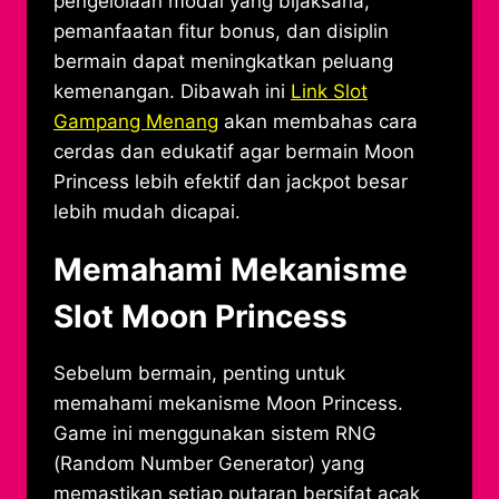
pengelolaan modal yang bijaksana,
pemanfaatan fitur bonus, dan disiplin
bermain dapat meningkatkan peluang
kemenangan. Dibawah ini
Link Slot
Gampang Menang
akan membahas cara
cerdas dan edukatif agar bermain Moon
Princess lebih efektif dan jackpot besar
lebih mudah dicapai.
Memahami Mekanisme
Slot Moon Princess
Sebelum bermain, penting untuk
memahami mekanisme Moon Princess.
Game ini menggunakan sistem RNG
(Random Number Generator) yang
memastikan setiap putaran bersifat acak