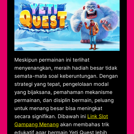
Meskipun permainan ini terlihat
menyenangkan, meraih hadiah besar tidak
semata-mata soal keberuntungan. Dengan
strategi yang tepat, pengelolaan modal
yang bijaksana, pemahaman mekanisme
permainan, dan disiplin bermain, peluang
untuk menang besar bisa meningkat
secara signifikan. Dibawah ini
Link Slot
Gampang Menang
akan membahas trik
edukatif agar bermain Yeti Quest lebih