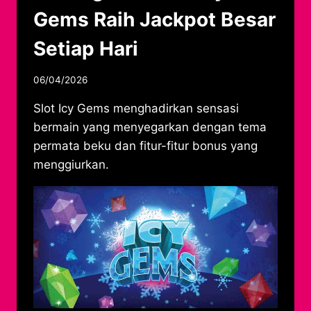
CEPAT
Gems Raih Jackpot Besar
Setiap Hari
06/04/2026
Slot Icy Gems menghadirkan sensasi
bermain yang menyegarkan dengan tema
permata beku dan fitur-fitur bonus yang
menggiurkan.