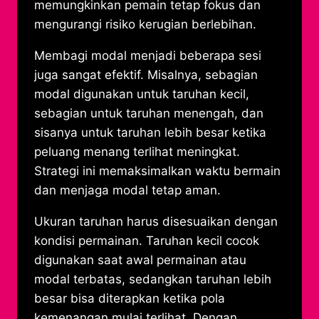
memungkinkan pemain tetap fokus dan
mengurangi risiko kerugian berlebihan.
Membagi modal menjadi beberapa sesi
juga sangat efektif. Misalnya, sebagian
modal digunakan untuk taruhan kecil,
sebagian untuk taruhan menengah, dan
sisanya untuk taruhan lebih besar ketika
peluang menang terlihat meningkat.
Strategi ini memaksimalkan waktu bermain
dan menjaga modal tetap aman.
Ukuran taruhan harus disesuaikan dengan
kondisi permainan. Taruhan kecil cocok
digunakan saat awal permainan atau
modal terbatas, sedangkan taruhan lebih
besar bisa diterapkan ketika pola
kemenangan mulai terlihat. Dengan