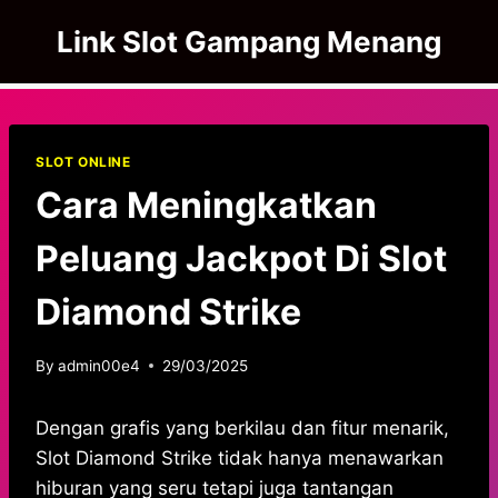
Skip
Link Slot Gampang Menang
to
content
SLOT ONLINE
Cara Meningkatkan
Peluang Jackpot Di Slot
Diamond Strike
By
admin00e4
29/03/2025
Dengan grafis yang berkilau dan fitur menarik,
Slot Diamond Strike tidak hanya menawarkan
hiburan yang seru tetapi juga tantangan