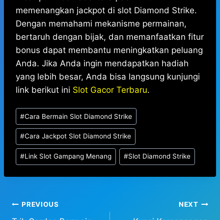
memenangkan jackpot di slot Diamond Strike.
Dengan memahami mekanisme permainan,
bertaruh dengan bijak, dan memanfaatkan fitur
bonus dapat membantu meningkatkan peluang
Anda.
Jika Anda ingin mendapatkan hadiah
yang lebih besar, Anda bisa langsung kunjungi
link berikut ini
Slot Gacor Terbaru
.
Post
#
Cara Bermain Slot Diamond Strike
Tags:
#
Cara Jackpot Slot Diamond Strike
#
Link Slot Gampang Menang
#
Slot Diamond Strike
Post
PREVIOUS
NEXT