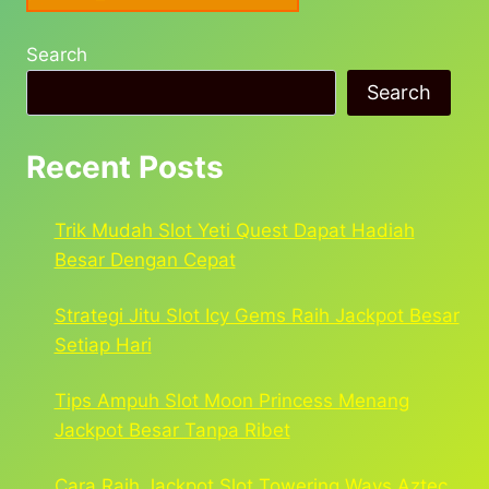
Search
Search
Recent Posts
Trik Mudah Slot Yeti Quest Dapat Hadiah
Besar Dengan Cepat
Strategi Jitu Slot Icy Gems Raih Jackpot Besar
Setiap Hari
Tips Ampuh Slot Moon Princess Menang
Jackpot Besar Tanpa Ribet
Cara Raih Jackpot Slot Towering Ways Aztec