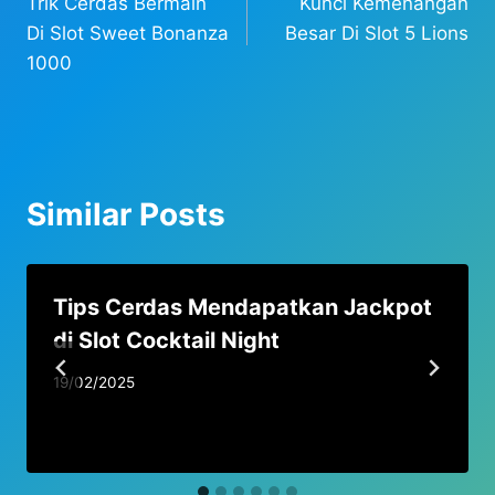
Trik Cerdas Bermain
Kunci Kemenangan
navigation
Di Slot Sweet Bonanza
Besar Di Slot 5 Lions
1000
Similar Posts
Tips Cerdas Mendapatkan Jackpot
di Slot Cocktail Night
19/02/2025