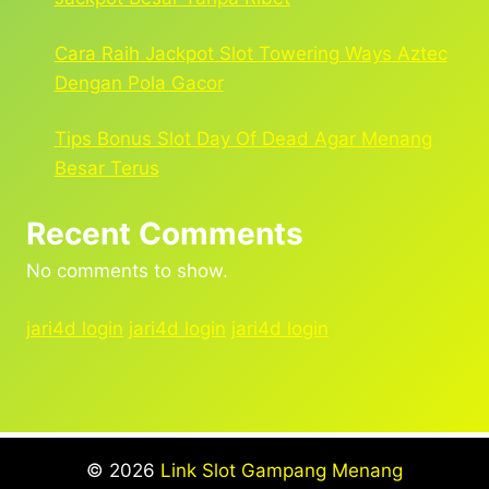
Cara Raih Jackpot Slot Towering Ways Aztec
Dengan Pola Gacor
Tips Bonus Slot Day Of Dead Agar Menang
Besar Terus
Recent Comments
No comments to show.
jari4d login
jari4d login
jari4d login
© 2026
Link Slot Gampang Menang