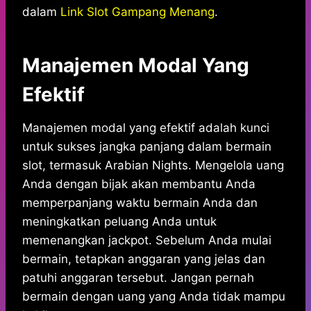
dalam
Link Slot Gampang Menang
.
Manajemen Modal Yang
Efektif
Manajemen modal yang efektif adalah kunci
untuk sukses jangka panjang dalam bermain
slot, termasuk Arabian Nights. Mengelola uang
Anda dengan bijak akan membantu Anda
memperpanjang waktu bermain Anda dan
meningkatkan peluang Anda untuk
memenangkan jackpot. Sebelum Anda mulai
bermain, tetapkan anggaran yang jelas dan
patuhi anggaran tersebut. Jangan pernah
bermain dengan uang yang Anda tidak mampu