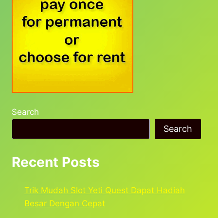
Search
Search
Recent Posts
Trik Mudah Slot Yeti Quest Dapat Hadiah
Besar Dengan Cepat