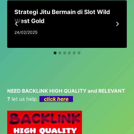
Strategi Jitu Bermain di Slot Wild
West Gold
24/02/2025
NEED BACKLINK HIGH QUALITY and RELEVANT
?
let us help.
click here