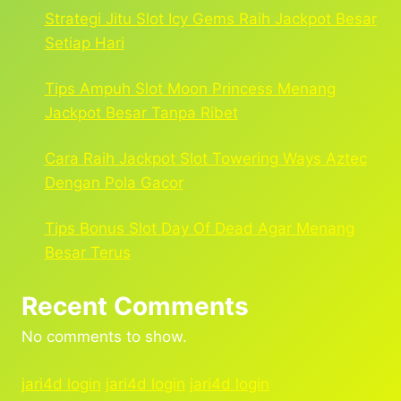
Strategi Jitu Slot Icy Gems Raih Jackpot Besar
Setiap Hari
Tips Ampuh Slot Moon Princess Menang
Jackpot Besar Tanpa Ribet
Cara Raih Jackpot Slot Towering Ways Aztec
Dengan Pola Gacor
Tips Bonus Slot Day Of Dead Agar Menang
Besar Terus
Recent Comments
No comments to show.
jari4d login
jari4d login
jari4d login