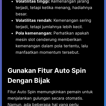
Volatilitas tinggi:
Kemenangan jarang
terjadi, tetapi ketika menang, hadiahnya
besar.
Volatilitas rendah:
Kemenangan sering
terjadi, tetapi jumlahnya lebih kecil.
Pola kemenangan:
Perhatikan apakah
mesin slot cenderung memberikan
kemenangan dalam pola tertentu, lalu
manfaatkan momentum tersebut.
Gunakan Fitur Auto Spin
Dengan Bijak
Fitur Auto Spin memungkinkan pemain untuk
menjalankan gulungan secara otomatis.
Namun, ada beberapa hal yang perlu