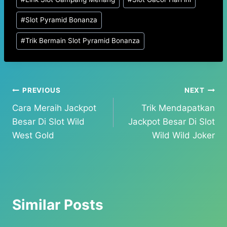
Tags:
#
Slot Pyramid Bonanza
#
Trik Bermain Slot Pyramid Bonanza
Post
PREVIOUS
NEXT
Cara Meraih Jackpot
Trik Mendapatkan
navigation
Besar Di Slot Wild
Jackpot Besar Di Slot
West Gold
Wild Wild Joker
Similar Posts