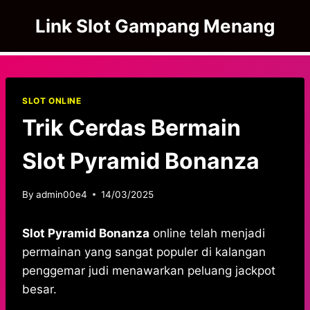
Skip
Link Slot Gampang Menang
to
content
SLOT ONLINE
Trik Cerdas Bermain
Slot Pyramid Bonanza
By
admin00e4
14/03/2025
Slot Pyramid Bonanza
online telah menjadi
permainan yang sangat populer di kalangan
penggemar judi menawarkan peluang jackpot
besar.