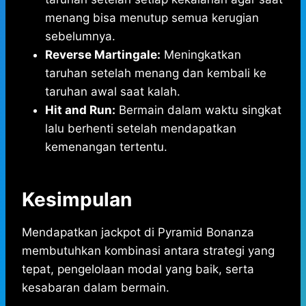
menang bisa menutup semua kerugian
sebelumnya.
Reverse Martingale:
Meningkatkan
taruhan setelah menang dan kembali ke
taruhan awal saat kalah.
Hit and Run:
Bermain dalam waktu singkat
lalu berhenti setelah mendapatkan
kemenangan tertentu.
Kesimpulan
Mendapatkan jackpot di Pyramid Bonanza
membutuhkan kombinasi antara strategi yang
tepat, pengelolaan modal yang baik, serta
kesabaran dalam bermain.