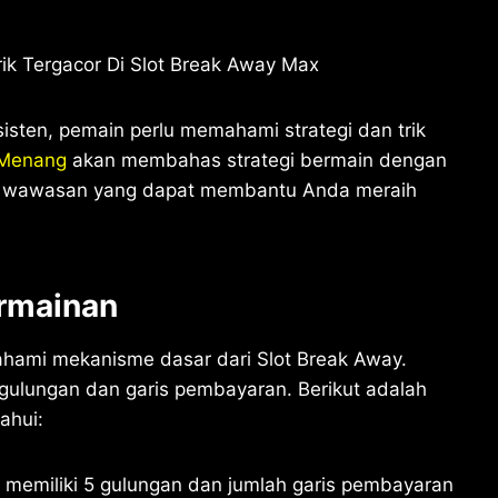
sten, pemain perlu memahami strategi dan trik
 Menang
akan membahas strategi bermain dengan
kan wawasan yang dapat membantu Anda meraih
rmainan
ahami mekanisme dasar dari Slot Break Away.
a gulungan dan garis pembayaran. Berikut adalah
ahui:
i memiliki 5 gulungan dan jumlah garis pembayaran