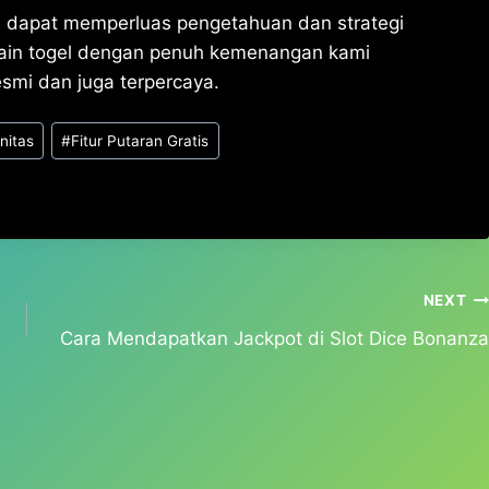
 dapat memperluas pengetahuan dan strategi
main togel dengan penuh kemenangan kami
smi dan juga terpercaya.
nitas
#
Fitur Putaran Gratis
NEXT
Cara Mendapatkan Jackpot di Slot Dice Bonanza