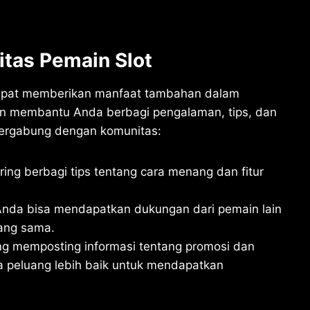
tas Pemain Slot
apat memberikan manfaat tambahan dalam
ain membantu Anda berbagi pengalaman, tips, dan
 bergabung dengan komunitas:
ring berbagi tips tentang cara menang dan fitur
nda bisa mendapatkan dukungan dari pemain lain
ang sama.
ng memposting informasi tentang promosi dan
a peluang lebih baik untuk mendapatkan