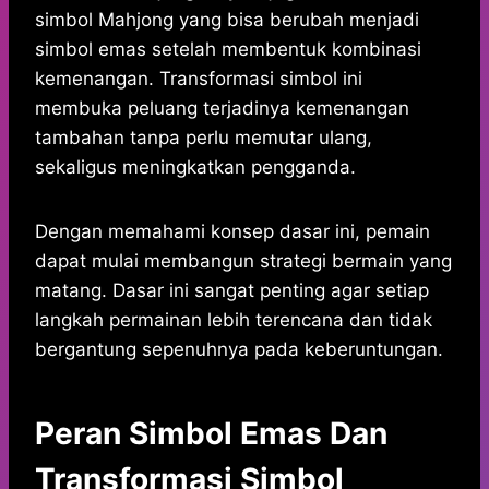
simbol Mahjong yang bisa berubah menjadi
simbol emas setelah membentuk kombinasi
kemenangan. Transformasi simbol ini
membuka peluang terjadinya kemenangan
tambahan tanpa perlu memutar ulang,
sekaligus meningkatkan pengganda.
Dengan memahami konsep dasar ini, pemain
dapat mulai membangun strategi bermain yang
matang. Dasar ini sangat penting agar setiap
langkah permainan lebih terencana dan tidak
bergantung sepenuhnya pada keberuntungan.
Peran Simbol Emas Dan
Transformasi Simbol