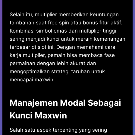
Selain itu, multiplier memberikan keuntungan
tambahan saat free spin atau bonus fitur aktif.
Kombinasi simbol emas dan multiplier tinggi
sering menjadi kunci untuk meraih kemenangan
terbesar di slot ini. Dengan memahami cara
kerja multiplier, pemain bisa membaca fase
permainan dengan lebih akurat dan
mengoptimalkan strategi taruhan untuk
mencapai maxwin.
Manajemen Modal Sebagai
Kunci Maxwin
Salah satu aspek terpenting yang sering