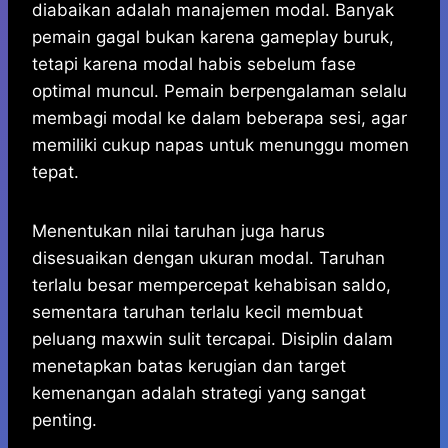
diabaikan adalah manajemen modal. Banyak
pemain gagal bukan karena gameplay buruk,
tetapi karena modal habis sebelum fase
optimal muncul. Pemain berpengalaman selalu
membagi modal ke dalam beberapa sesi, agar
memiliki cukup napas untuk menunggu momen
tepat.
Menentukan nilai taruhan juga harus
disesuaikan dengan ukuran modal. Taruhan
terlalu besar mempercepat kehabisan saldo,
sementara taruhan terlalu kecil membuat
peluang maxwin sulit tercapai. Disiplin dalam
menetapkan batas kerugian dan target
kemenangan adalah strategi yang sangat
penting.