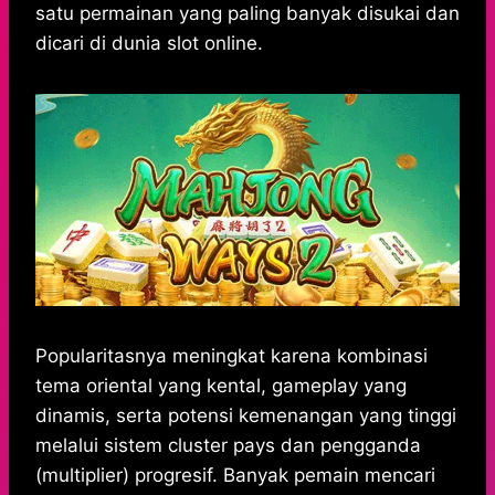
satu permainan yang paling banyak disukai dan
dicari di dunia slot online.
Popularitasnya meningkat karena kombinasi
tema oriental yang kental, gameplay yang
dinamis, serta potensi kemenangan yang tinggi
melalui sistem cluster pays dan pengganda
(multiplier) progresif. Banyak pemain mencari