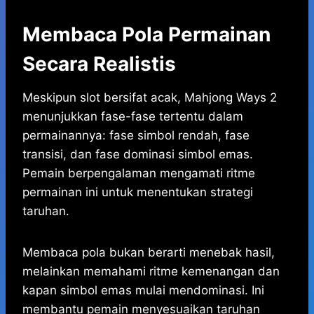
Membaca Pola Permainan
Secara Realistis
Meskipun slot bersifat acak, Mahjong Ways 2
menunjukkan fase-fase tertentu dalam
permainannya: fase simbol rendah, fase
transisi, dan fase dominasi simbol emas.
Pemain berpengalaman mengamati ritme
permainan ini untuk menentukan strategi
taruhan.
Membaca pola bukan berarti menebak hasil,
melainkan memahami ritme kemenangan dan
kapan simbol emas mulai mendominasi. Ini
membantu pemain menyesuaikan taruhan