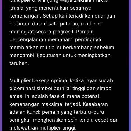
krusial yang menentukan besarnya
kemenangan. Setiap kali terjadi kemenangan
beruntun dalam satu putaran, multiplier
meningkat secara progresif. Pemain
berpengalaman memahami pentingnya
membiarkan multiplier berkembang sebelum
mengambil keputusan untuk meningkatkan
taruhan.
Multiplier bekerja optimal ketika layar sudah
didominasi simbol bernilai tinggi dan simbol
emas. Ini adalah fase di mana potensi
kemenangan maksimal terjadi. Kesabaran
adalah kunci: pemain yang terburu-buru
seringkali menghentikan spin terlalu cepat dan
melewatkan multiplier tinggi.