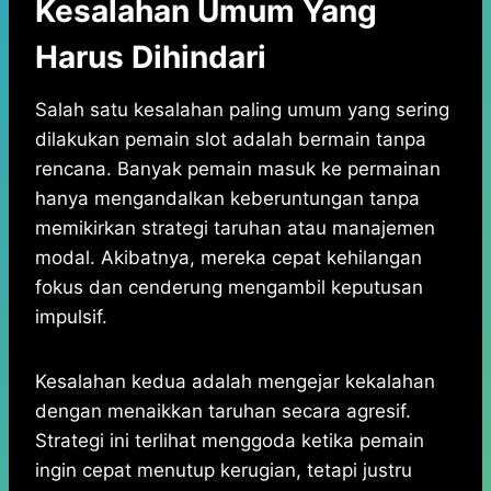
Kesalahan Umum Yang
Harus Dihindari
Salah satu kesalahan paling umum yang sering
dilakukan pemain slot adalah bermain tanpa
rencana. Banyak pemain masuk ke permainan
hanya mengandalkan keberuntungan tanpa
memikirkan strategi taruhan atau manajemen
modal. Akibatnya, mereka cepat kehilangan
fokus dan cenderung mengambil keputusan
impulsif.
Kesalahan kedua adalah mengejar kekalahan
dengan menaikkan taruhan secara agresif.
Strategi ini terlihat menggoda ketika pemain
ingin cepat menutup kerugian, tetapi justru