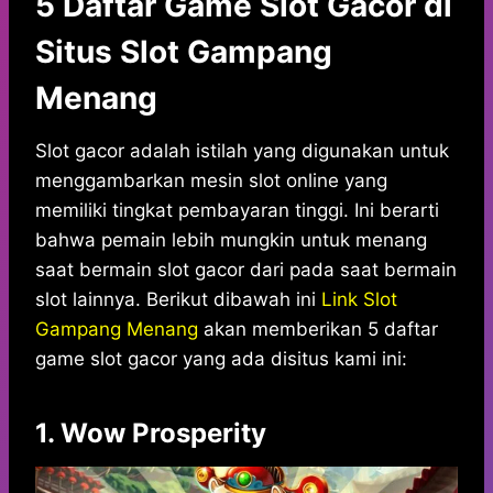
5 Daftar Game Slot Gacor di
Situs Slot Gampang
Menang
Slot gacor adalah istilah yang digunakan untuk
menggambarkan mesin slot online yang
memiliki tingkat pembayaran tinggi. Ini berarti
bahwa pemain lebih mungkin untuk menang
saat bermain slot gacor dari pada saat bermain
slot lainnya. Berikut dibawah ini
Link Slot
Gampang Menang
akan memberikan 5 daftar
game slot gacor yang ada disitus kami ini:
1. Wow Prosperity