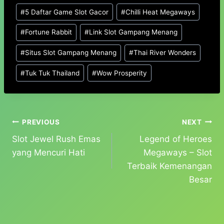
Post
#
5 Daftar Game Slot Gacor
#
Chilli Heat Megaways
Tags:
#
Fortune Rabbit
#
Link Slot Gampang Menang
#
Situs Slot Gampang Menang
#
Thai River Wonders
#
Tuk Tuk Thailand
#
Wow Prosperity
Post
PREVIOUS
NEXT
Slot Jewel Rush Emas
Legend of Heroes
navigation
yang Mencuri Hati
Megaways – Slot
Terbaik Kemenangan
Besar