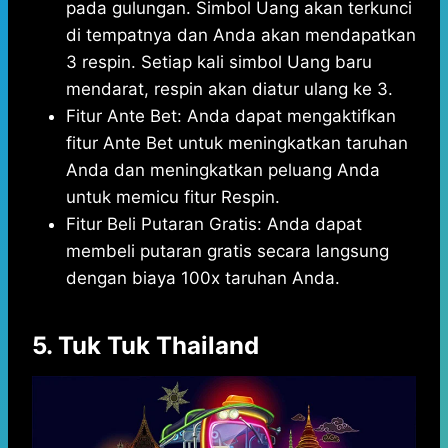
pada gulungan. Simbol Uang akan terkunci
di tempatnya dan Anda akan mendapatkan
3 respin. Setiap kali simbol Uang baru
mendarat, respin akan diatur ulang ke 3.
Fitur Ante Bet: Anda dapat mengaktifkan
fitur Ante Bet untuk meningkatkan taruhan
Anda dan meningkatkan peluang Anda
untuk memicu fitur Respin.
Fitur Beli Putaran Gratis: Anda dapat
membeli putaran gratis secara langsung
dengan biaya 100x taruhan Anda.
5. Tuk Tuk Thailand