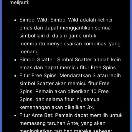
meliputi:
Simbol Wild: Simbol Wild adalah kelinci
emas dan dapat menggantikan semua
simbol lain di dalam game untuk
membantu menyelesaikan kombinasi yang
menang.
Simbol Scatter: Simbol Scatter adalah koin
emas dan dapat memicu fitur Free Spins.
Fitur Free Spins: Mendaratkan 3 atau lebih
simbol Scatter akan memicu fitur Free
Spins. Pemain akan diberikan 10 Free
Spins, dan selama fitur ini, semua
kemenangan akan dikalikan 3x.
Fitur Ante Bet: Pemain dapat memilih untuk
memasang taruhan Ante, yang akan
meningkatkan taruhan mereka sebesar