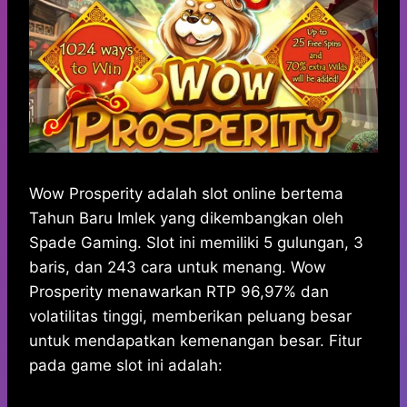
Wow Prosperity adalah slot online bertema
Tahun Baru Imlek yang dikembangkan oleh
Spade Gaming. Slot ini memiliki 5 gulungan, 3
baris, dan 243 cara untuk menang. Wow
Prosperity menawarkan RTP 96,97% dan
volatilitas tinggi, memberikan peluang besar
untuk mendapatkan kemenangan besar. Fitur
pada game slot ini adalah: