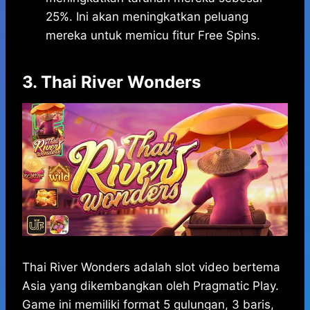
25%. Ini akan meningkatkan peluang
mereka untuk memicu fitur Free Spins.
3. Thai River Wonders
Thai River Wonders adalah slot video bertema
Asia yang dikembangkan oleh Pragmatic Play.
Game ini memiliki format 5 gulungan, 3 baris,