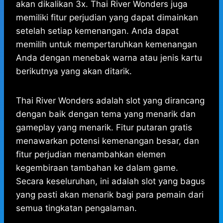
akan dikalikan 3x. Thai River Wonders juga
memiliki fitur perjudian yang dapat dimainkan
setelah setiap kemenangan. Anda dapat
memilih untuk mempertaruhkan kemenangan
Anda dengan menebak warna atau jenis kartu
berikutnya yang akan ditarik.
Thai River Wonders adalah slot yang dirancang
dengan baik dengan tema yang menarik dan
gameplay yang menarik. Fitur putaran gratis
menawarkan potensi kemenangan besar, dan
fitur perjudian menambahkan elemen
kegembiraan tambahan ke dalam game.
Secara keseluruhan, ini adalah slot yang bagus
yang pasti akan menarik bagi para pemain dari
semua tingkatan pengalaman.