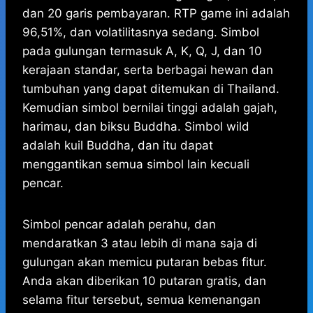
dan 20 garis pembayaran. RTP game ini adalah
96,51%, dan volatilitasnya sedang. Simbol
pada gulungan termasuk A, K, Q, J, dan 10
kerajaan standar, serta berbagai hewan dan
tumbuhan yang dapat ditemukan di Thailand.
Kemudian simbol bernilai tinggi adalah gajah,
harimau, dan biksu Buddha. Simbol wild
adalah kuil Buddha, dan itu dapat
menggantikan semua simbol lain kecuali
pencar.
Simbol pencar adalah perahu, dan
mendaratkan 3 atau lebih di mana saja di
gulungan akan memicu putaran bebas fitur.
Anda akan diberikan 10 putaran gratis, dan
selama fitur tersebut, semua kemenangan