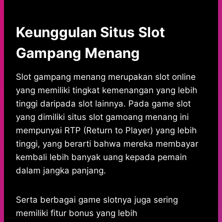
Keunggulan Situs Slot
Gampang Menang
Slot gampang menang merupakan slot online
yang memiliki tingkat kemenangan yang lebih
tinggi daripada slot lainnya. Pada game slot
yang dimiliki situs slot gamoang menang ini
mempunyai RTP (Return to Player) yang lebih
tinggi, yang berarti bahwa mereka membayar
kembali lebih banyak uang kepada pemain
dalam jangka panjang.
Serta berbagai game slotnya juga sering
memiliki fitur bonus yang lebih