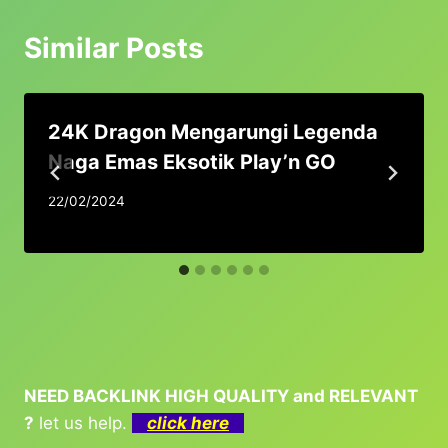
Similar Posts
24K Dragon Mengarungi Legenda
Naga Emas Eksotik Play’n GO
22/02/2024
NEED BACKLINK HIGH QUALITY and RELEVANT
?
let us help.
click here