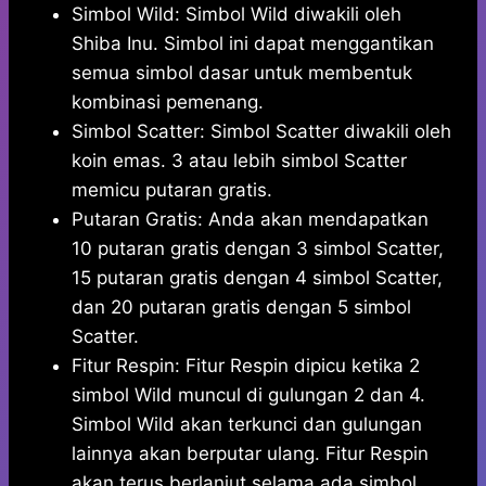
Simbol Wild: Simbol Wild diwakili oleh
Shiba Inu. Simbol ini dapat menggantikan
semua simbol dasar untuk membentuk
kombinasi pemenang.
Simbol Scatter: Simbol Scatter diwakili oleh
koin emas. 3 atau lebih simbol Scatter
memicu putaran gratis.
Putaran Gratis: Anda akan mendapatkan
10 putaran gratis dengan 3 simbol Scatter,
15 putaran gratis dengan 4 simbol Scatter,
dan 20 putaran gratis dengan 5 simbol
Scatter.
Fitur Respin: Fitur Respin dipicu ketika 2
simbol Wild muncul di gulungan 2 dan 4.
Simbol Wild akan terkunci dan gulungan
lainnya akan berputar ulang. Fitur Respin
akan terus berlanjut selama ada simbol