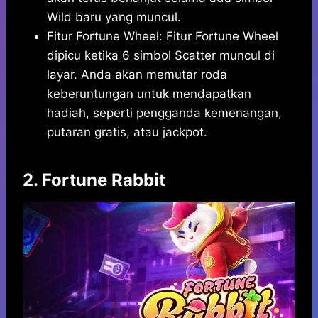
Wild baru yang muncul.
Fitur Fortune Wheel: Fitur Fortune Wheel
dipicu ketika 6 simbol Scatter muncul di
layar. Anda akan memutar roda
keberuntungan untuk mendapatkan
hadiah, seperti pengganda kemenangan,
putaran gratis, atau jackpot.
2. Fortune Rabbit