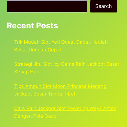
Search
Recent Posts
Trik Mudah Slot Yeti Quest Dapat Hadiah
Besar Dengan Cepat
Strategi Jitu Slot Icy Gems Raih Jackpot Besar
Setiap Hari
Tips Ampuh Slot Moon Princess Menang
Jackpot Besar Tanpa Ribet
Cara Raih Jackpot Slot Towering Ways Aztec
Dengan Pola Gacor