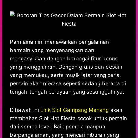
Permainan ini menawarkan pengalaman
bermain yang menyenangkan dan
mengasyikkan dengan berbagai fitur bonus
yang menggiurkan. Dengan grafis dan desain
yang memukau, serta musik latar yang ceria,
pemain akan merasa seperti sedang berada di
tengah-tengah perayaan yang sesungguhnya.
Dibawah ini
Link Slot Gampang Menang
akan
membahas Slot Hot Fiesta cocok untuk pemain
dari semua level. Baik pemula maupun
berpengalaman, yang mencari hiburan yang