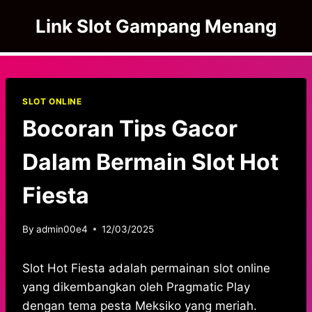
Skip
Link Slot Gampang Menang
to
content
SLOT ONLINE
Bocoran Tips Gacor
Dalam Bermain Slot Hot
Fiesta
By
admin00e4
12/03/2025
Slot Hot Fiesta adalah permainan slot online
yang dikembangkan oleh Pragmatic Play
dengan tema pesta Meksiko yang meriah.