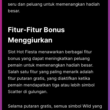
seru dan peluang untuk memenangkan hadiah
besar.
Fitur-Fitur Bonus
Menggiurkan
Slot Hot Fiesta menawarkan berbagai fitur
bonus yang dapat meningkatkan peluang
pemain untuk memenangkan hadiah besar.
Salah satu fitur yang paling menarik adalah
fitur putaran gratis, yang diaktifkan ketika
pemain mendapatkan tiga atau lebih simbol
Scatter di gulungan.
Selama putaran gratis, semua simbol Wild yang