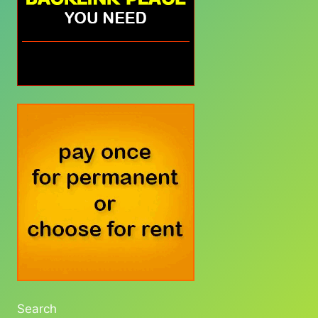
Search