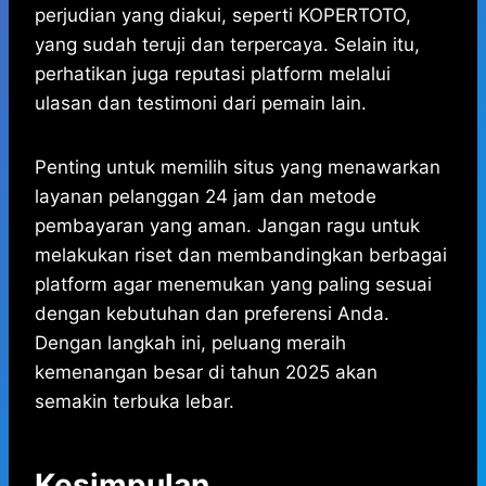
perjudian yang diakui, seperti KOPERTOTO,
yang sudah teruji dan terpercaya. Selain itu,
perhatikan juga reputasi platform melalui
ulasan dan testimoni dari pemain lain.
Penting untuk memilih situs yang menawarkan
layanan pelanggan 24 jam dan metode
pembayaran yang aman. Jangan ragu untuk
melakukan riset dan membandingkan berbagai
platform agar menemukan yang paling sesuai
dengan kebutuhan dan preferensi Anda.
Dengan langkah ini, peluang meraih
kemenangan besar di tahun 2025 akan
semakin terbuka lebar.
Kesimpulan