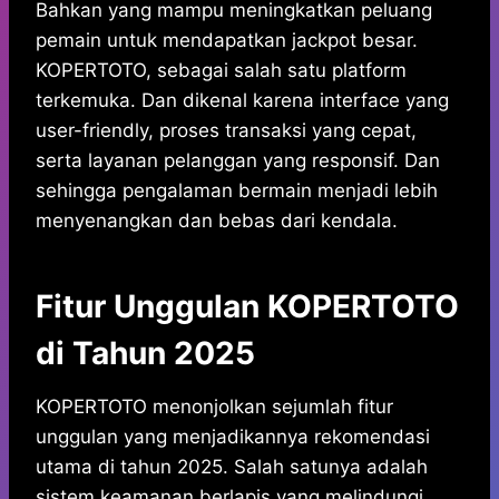
Bahkan yang mampu meningkatkan peluang
pemain untuk mendapatkan jackpot besar.
KOPERTOTO, sebagai salah satu platform
terkemuka. Dan dikenal karena interface yang
user-friendly, proses transaksi yang cepat,
serta layanan pelanggan yang responsif. Dan
sehingga pengalaman bermain menjadi lebih
menyenangkan dan bebas dari kendala.
Fitur Unggulan KOPERTOTO
di Tahun 2025
KOPERTOTO menonjolkan sejumlah fitur
unggulan yang menjadikannya rekomendasi
utama di tahun 2025. Salah satunya adalah
sistem keamanan berlapis yang melindungi