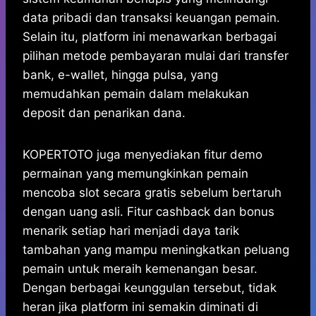
data pribadi dan transaksi keuangan pemain.
Selain itu, platform ini menawarkan berbagai
pilihan metode pembayaran mulai dari transfer
bank, e-wallet, hingga pulsa, yang
memudahkan pemain dalam melakukan
deposit dan penarikan dana.
KOPERTOTO juga menyediakan fitur demo
permainan yang memungkinkan pemain
mencoba slot secara gratis sebelum bertaruh
dengan uang asli. Fitur cashback dan bonus
menarik setiap hari menjadi daya tarik
tambahan yang mampu meningkatkan peluang
pemain untuk meraih kemenangan besar.
Dengan berbagai keunggulan tersebut, tidak
heran jika platform ini semakin diminati di