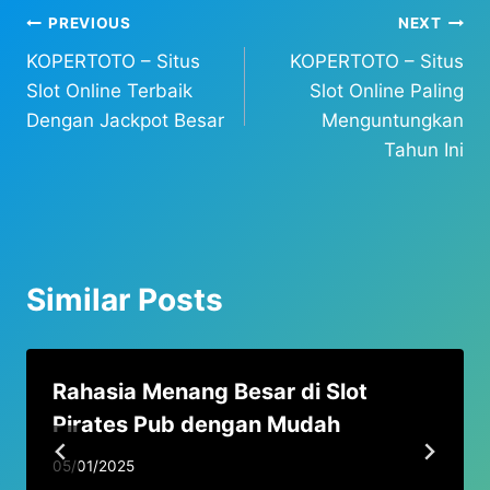
Post
PREVIOUS
NEXT
KOPERTOTO – Situs
KOPERTOTO – Situs
navigation
Slot Online Terbaik
Slot Online Paling
Dengan Jackpot Besar
Menguntungkan
Tahun Ini
Similar Posts
Rahasia Menang Besar di Slot
Pirates Pub dengan Mudah
05/01/2025