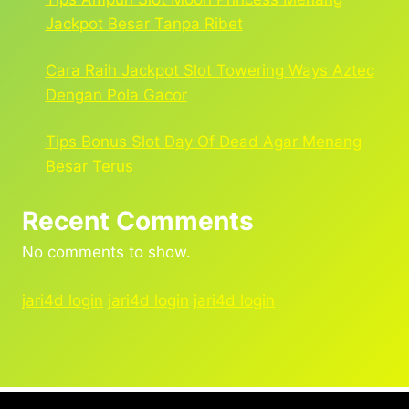
Jackpot Besar Tanpa Ribet
Cara Raih Jackpot Slot Towering Ways Aztec
Dengan Pola Gacor
Tips Bonus Slot Day Of Dead Agar Menang
Besar Terus
Recent Comments
No comments to show.
jari4d login
jari4d login
jari4d login