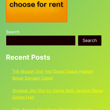
Search
Search
Recent Posts
Trik Mudah Slot Yeti Quest Dapat Hadiah
Besar Dengan Cepat
Strategi Jitu Slot Icy Gems Raih Jackpot Besar
Setiap Hari
Tips Ampuh Slot Moon Princess Menang