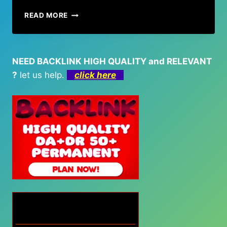
CARA
READ MORE
MUDAH
MENANG
BESAR
BERMAIN
NEED BACKLINK HIGH QUALITY and RELEVANT
DI
?
let us help.
click here
SLOT
CAZINO
ZEPPELIN