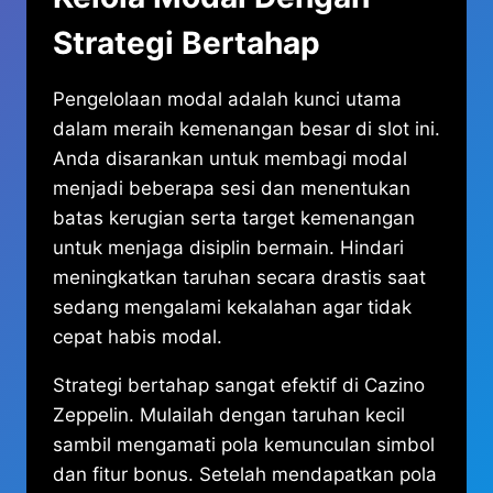
Strategi Bertahap
Pengelolaan modal adalah kunci utama
dalam meraih kemenangan besar di slot ini.
Anda disarankan untuk membagi modal
menjadi beberapa sesi dan menentukan
batas kerugian serta target kemenangan
untuk menjaga disiplin bermain. Hindari
meningkatkan taruhan secara drastis saat
sedang mengalami kekalahan agar tidak
cepat habis modal.
Strategi bertahap sangat efektif di Cazino
Zeppelin. Mulailah dengan taruhan kecil
sambil mengamati pola kemunculan simbol
dan fitur bonus. Setelah mendapatkan pola