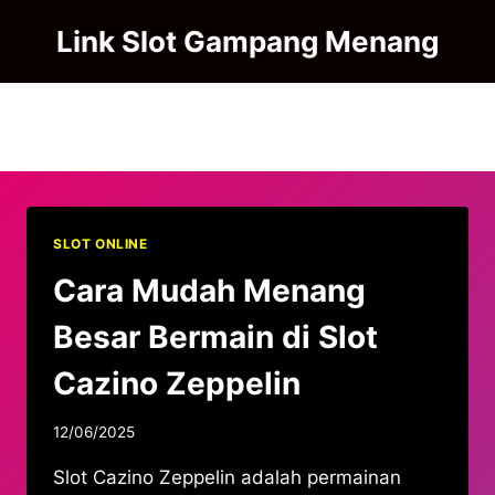
Skip
Link Slot Gampang Menang
to
content
Slot Cazino Zeppelin
SLOT ONLINE
Cara Mudah Menang
Besar Bermain di Slot
Cazino Zeppelin
12/06/2025
Slot Cazino Zeppelin adalah permainan