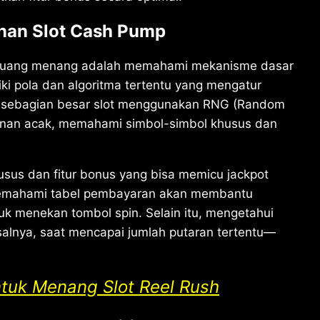
an Slot Cash Pump
luang menang adalah memahami mekanisme dasar
iki pola dan algoritma tertentu yang mengatur
 sebagian besar slot menggunakan RNG (Random
nan acak, memahami simbol-simbol khusus dan
us dan fitur bonus yang bisa memicu jackpot
emahami tabel pembayaran akan membantu
uk menekan tombol spin. Selain itu, mengetahui
lnya, saat mencapai jumlah putaran tertentu—
ntuk Menang Slot Reel Rush