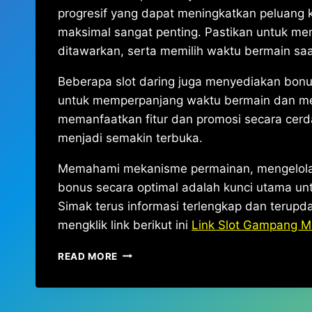
progresif yang dapat meningkatkan peluang 
maksimal sangat penting. Pastikan untuk me
ditawarkan, serta memilih waktu bermain sa
Beberapa slot daring juga menyediakan bonu
untuk memperpanjang waktu bermain dan me
memanfaatkan fitur dan promosi secara cerd
menjadi semakin terbuka.
Memahami mekanisme permainan, mengelola b
bonus secara optimal adalah kunci utama u
Simak terus informasi terlengkap dan terup
mengklik link berikut ini
Link Slot Gampang 
CARA
READ MORE
MENGOPTIMALKAN
PELUANG
JACKPOT
SLOT