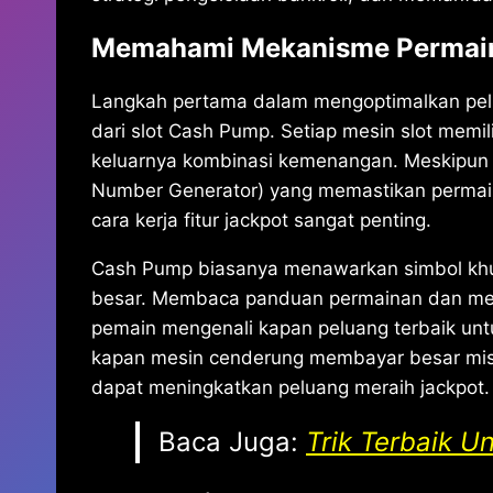
Memahami Mekanisme Permain
Langkah pertama dalam mengoptimalkan pe
dari slot Cash Pump. Setiap mesin slot memil
keluarnya kombinasi kemenangan. Meskipun
Number Generator) yang memastikan permai
cara kerja fitur jackpot sangat penting.
Cash Pump biasanya menawarkan simbol khus
besar. Membaca panduan permainan dan m
pemain mengenali kapan peluang terbaik unt
kapan mesin cenderung membayar besar misa
dapat meningkatkan peluang meraih jackpot.
Baca Juga:
Trik Terbaik U