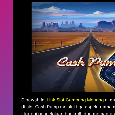
Dibawah ini
Link Slot Gampang Menang
akan
di slot Cash Pump melalui tiga aspek uta
strategi pengelolaan bankroll, dan memanfaat