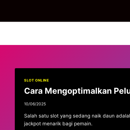
Skip
to
content
SLOT ONLINE
Cara Mengoptimalkan Pel
10/06/2025
Salah satu slot yang sedang naik daun adal
jackpot menarik bagi pemain.