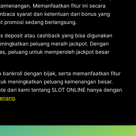
kemenangan. Memanfaatkan fitur ini secara
mbaca syarat dan ketentuan dari bonus yang
at promosi sedang berlangsung.
s deposit atau cashback yang bisa digunakan
ningkatkan peluang meraih jackpot. Dengan
as, peluang untuk memperoleh jackpot besar
ankroll dengan bijak, serta memanfaatkan fitur
ntuk meningkatkan peluang kemenangan besar.
date dari kami tentang SLOT ONLINE hanya dengan
Menang
.