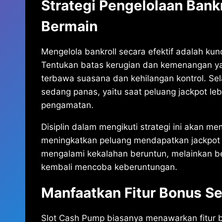
Strategi Pengelolaan Bank
Bermain
Mengelola bankroll secara efektif adalah ku
Tentukan batas kerugian dan kemenangan yan
terbawa suasana dan kehilangan kontrol. Sela
sedang panas, yaitu saat peluang jackpot l
pengamatan.
Disiplin dalam mengikuti strategi ini akan 
meningkatkan peluang mendapatkan jackpot b
mengalami kekalahan beruntun, melainkan b
kembali mencoba keberuntungan.
Manfaatkan Fitur Bonus S
Slot Cash Pump biasanya menawarkan fitur bon