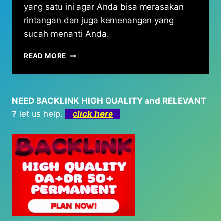
yang satu ini agar Anda bisa merasakan
rintangan dan juga kemenangan yang
sudah menanti Anda.
TIPS
READ MORE
JACKPOT
BESAR
DI
GAME
NEED BACKLINK HIGH QUALITY and RELEVANT
SLOT
?
let us help.
click here
CASH
CREW