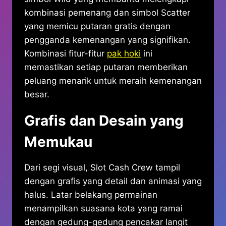
kombinasi pemenang dan simbol Scatter
yang memicu putaran gratis dengan
pengganda kemenangan yang signifikan.
Kombinasi fitur-fitur
pak hoki
ini
memastikan setiap putaran memberikan
peluang menarik untuk meraih kemenangan
besar.
Grafis dan Desain yang
Memukau
Dari segi visual, Slot Cash Crew tampil
dengan grafis yang detail dan animasi yang
halus. Latar belakang permainan
menampilkan suasana kota yang ramai
dengan gedung-gedung pencakar langit