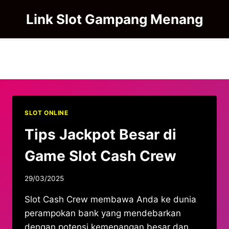
Skip
Link Slot Gampang Menang
to
content
Slot Cash Crew
SLOT ONLINE
Tips Jackpot Besar di
Game Slot Cash Crew
29/03/2025
Slot Cash Crew membawa Anda ke dunia
perampokan bank yang mendebarkan
dengan potensi kemenangan besar dan