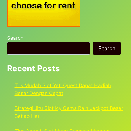
Search
Search
Recent Posts
Trik Mudah Slot Yeti Quest Dapat Hadiah
Besar Dengan Cepat
Strategi Jitu Slot Icy Gems Raih Jackpot Besar
Setiap Hari
Tips Ampuh Slot Moon Princess Menang