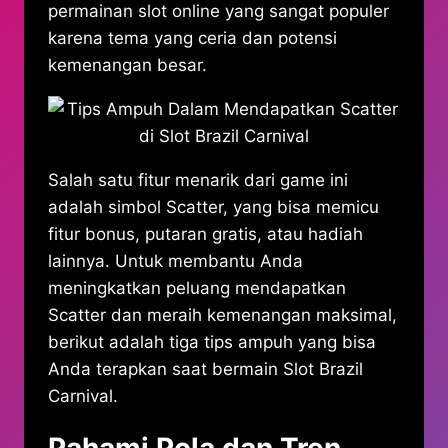
permainan slot online yang sangat populer
karena tema yang ceria dan potensi
kemenangan besar.
Salah satu fitur menarik dari game ini
adalah simbol Scatter, yang bisa memicu
fitur bonus, putaran gratis, atau hadiah
lainnya. Untuk membantu Anda
meningkatkan peluang mendapatkan
Scatter dan meraih kemenangan maksimal,
berikut adalah tiga tips ampuh yang bisa
Anda terapkan saat bermain Slot Brazil
Carnival.