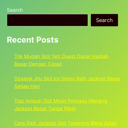
Search
Search
Recent Posts
Trik Mudah Slot Yeti Quest Dapat Hadiah
Besar Dengan Cepat
Strategi Jitu Slot Icy Gems Raih Jackpot Besar
Setiap Hari
Tips Ampuh Slot Moon Princess Menang
Jackpot Besar Tanpa Ribet
Cara Raih Jackpot Slot Towering Ways Aztec