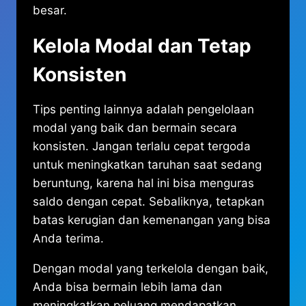
besar.
Kelola Modal dan Tetap
Konsisten
Tips penting lainnya adalah pengelolaan
modal yang baik dan bermain secara
konsisten. Jangan terlalu cepat tergoda
untuk meningkatkan taruhan saat sedang
beruntung, karena hal ini bisa menguras
saldo dengan cepat. Sebaliknya, tetapkan
batas kerugian dan kemenangan yang bisa
Anda terima.
Dengan modal yang terkelola dengan baik,
Anda bisa bermain lebih lama dan
meningkatkan peluang mendapatkan