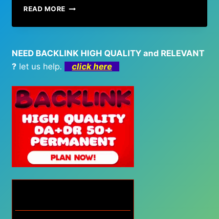
TIPS
READ MORE
AMPUH
DALAM
MENDAPATKAN
SCATTER
NEED BACKLINK HIGH QUALITY and RELEVANT
DI
?
let us help.
click here
SLOT
BRAZIL
CARNIVAL