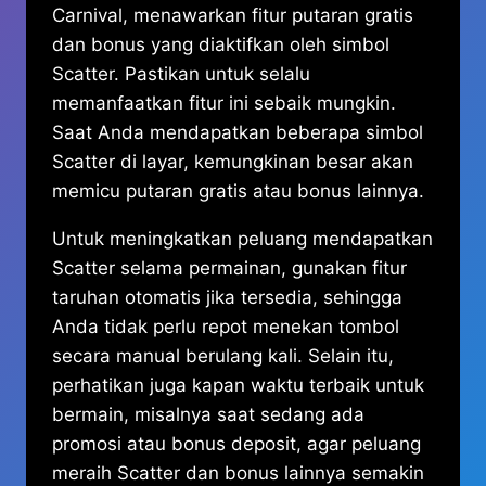
Carnival, menawarkan fitur putaran gratis
dan bonus yang diaktifkan oleh simbol
Scatter. Pastikan untuk selalu
memanfaatkan fitur ini sebaik mungkin.
Saat Anda mendapatkan beberapa simbol
Scatter di layar, kemungkinan besar akan
memicu putaran gratis atau bonus lainnya.
Untuk meningkatkan peluang mendapatkan
Scatter selama permainan, gunakan fitur
taruhan otomatis jika tersedia, sehingga
Anda tidak perlu repot menekan tombol
secara manual berulang kali. Selain itu,
perhatikan juga kapan waktu terbaik untuk
bermain, misalnya saat sedang ada
promosi atau bonus deposit, agar peluang
meraih Scatter dan bonus lainnya semakin