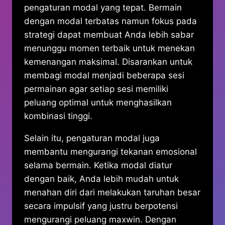
pengaturan modal yang tepat. Bermain
dengan modal terbatas namun fokus pada
strategi dapat membuat Anda lebih sabar
menunggu momen terbaik untuk menekan
kemenangan maksimal. Disarankan untuk
membagi modal menjadi beberapa sesi
permainan agar setiap sesi memiliki
peluang optimal untuk menghasilkan
kombinasi tinggi.
Selain itu, pengaturan modal juga
membantu mengurangi tekanan emosional
selama bermain. Ketika modal diatur
dengan baik, Anda lebih mudah untuk
menahan diri dari melakukan taruhan besar
secara impulsif yang justru berpotensi
mengurangi peluang maxwin. Dengan