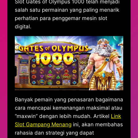
Slot Gates of Olympus 1000 telah menjadi
salah satu permainan yang paling menarik
perhatian para penggemar mesin slot
digital.
Banyak pemain yang penasaran bagaimana
cara mencapai kemenangan maksimal atau
“maxwin” dengan lebih mudah. Artikel
Link
Slot Gampang Menang
ini, akan membahas
rahasia dan strategi yang dapat