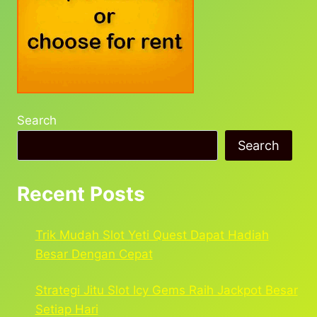
Search
Search
Recent Posts
Trik Mudah Slot Yeti Quest Dapat Hadiah
Besar Dengan Cepat
Strategi Jitu Slot Icy Gems Raih Jackpot Besar
Setiap Hari