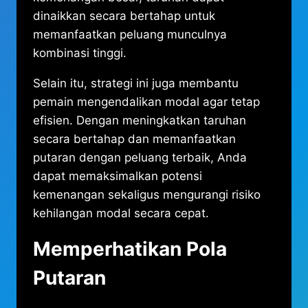
dinaikkan secara bertahap untuk
memanfaatkan peluang munculnya
kombinasi tinggi.
Selain itu, strategi ini juga membantu
pemain mengendalikan modal agar tetap
efisien. Dengan meningkatkan taruhan
secara bertahap dan memanfaatkan
putaran dengan peluang terbaik, Anda
dapat memaksimalkan potensi
kemenangan sekaligus mengurangi risiko
kehilangan modal secara cepat.
Memperhatikan Pola
Putaran