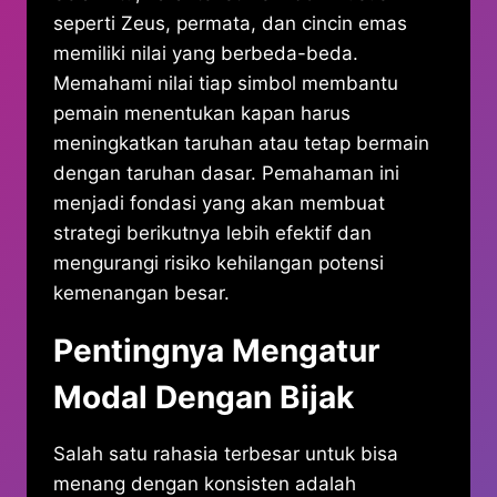
seperti Zeus, permata, dan cincin emas
memiliki nilai yang berbeda-beda.
Memahami nilai tiap simbol membantu
pemain menentukan kapan harus
meningkatkan taruhan atau tetap bermain
dengan taruhan dasar. Pemahaman ini
menjadi fondasi yang akan membuat
strategi berikutnya lebih efektif dan
mengurangi risiko kehilangan potensi
kemenangan besar.
Pentingnya Mengatur
Modal Dengan Bijak
Salah satu rahasia terbesar untuk bisa
menang dengan konsisten adalah