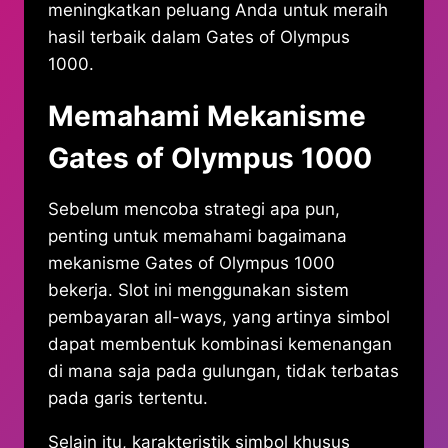
meningkatkan peluang Anda untuk meraih
hasil terbaik dalam Gates of Olympus
1000.
Memahami Mekanisme
Gates of Olympus 1000
Sebelum mencoba strategi apa pun,
penting untuk memahami bagaimana
mekanisme Gates of Olympus 1000
bekerja. Slot ini menggunakan sistem
pembayaran all-ways, yang artinya simbol
dapat membentuk kombinasi kemenangan
di mana saja pada gulungan, tidak terbatas
pada garis tertentu.
Selain itu, karakteristik simbol khusus