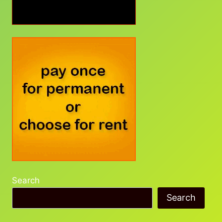
Search
Search