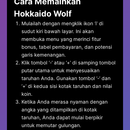
Cara Memainkan
Hokkaido Wolf
Mulailah dengan mengklik ikon ‘i’ di
sudut kiri bawah layar. Ini akan
membuka menu yang merinci fitur
bonus, tabel pembayaran, dan potensi
garis kemenangan.
Klik tombol ‘-‘ atau ‘+’ di samping tombol
putar utama untuk menyesuaikan
taruhan Anda. Gunakan tombol ‘-‘ dan
‘+’ di kedua sisi kotak taruhan dan nilai
koin.
Ketika Anda merasa nyaman dengan
angka yang ditampilkan di kotak
taruhan, Anda dapat mulai berpikir
untuk memutar gulungan.