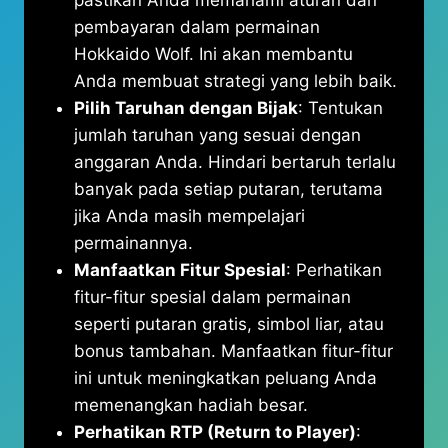
pastikan Anda memahami aturan dan
pembayaran dalam permainan
Hokkaido Wolf. Ini akan membantu
Anda membuat strategi yang lebih baik.
Pilih Taruhan dengan Bijak
: Tentukan
jumlah taruhan yang sesuai dengan
anggaran Anda. Hindari bertaruh terlalu
banyak pada setiap putaran, terutama
jika Anda masih mempelajari
permainannya.
Manfaatkan Fitur Spesial
: Perhatikan
fitur-fitur spesial dalam permainan
seperti putaran gratis, simbol liar, atau
bonus tambahan. Manfaatkan fitur-fitur
ini untuk meningkatkan peluang Anda
memenangkan hadiah besar.
Perhatikan RTP (Return to Player)
: