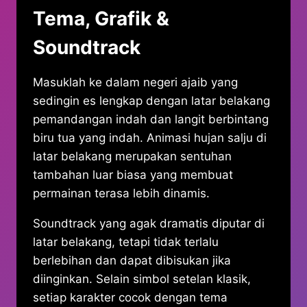
Tema, Grafik &
Soundtrack
Masuklah ke dalam negeri ajaib yang
sedingin es lengkap dengan latar belakang
pemandangan indah dan langit berbintang
biru tua yang indah. Animasi hujan salju di
latar belakang merupakan sentuhan
tambahan luar biasa yang membuat
permainan terasa lebih dinamis.
Soundtrack yang agak dramatis diputar di
latar belakang, tetapi tidak terlalu
berlebihan dan dapat dibisukan jika
diinginkan. Selain simbol setelan klasik,
setiap karakter cocok dengan tema