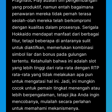
Pragmatic Play adalah tim pengembangan
yang produktif, namun entah bagaimana
penawaran mereka tidak pernah terasa
seolah-olah mereka telah berkompromi
dengan kualitas dalam prosesnya. Serigala
Hokkaido mendapat manfaat dari berbagai
fitur, tetapi beberapa di antaranya sulit
untuk diaktifkan, memerlukan kombinasi
simbol liar dan bonus pada gulungan
tertentu. Ketahuilah bahwa ini adalah slot
yang lebih tinggi dari rata-rata dengan RTP
rata-rata yang tidak melakukan apa pun
untuk mengatasi hal ini. Jadi, ini mungkin
cocok untuk pemain tingkat menengah atau
lebih berpengalaman, tetapi jika Anda ingin
mencobanya, mulailah secara perlahan
untuk memahami mekanismenya.