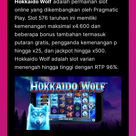
Hokkaido Wolf
adalah permainan slot
online yang dikembangkan oleh Pragmatic
Play. Slot 576 taruhan ini memiliki
kemenangan maksimal x4.600 dan
beberapa bonus tambahan termasuk
putaran gratis, pengganda kemenangan p
hingga x25, dan jackpot hingga x500.
Hokkaido Wolf adalah slot varian
menengah hingga tinggi dengan RTP 96%.