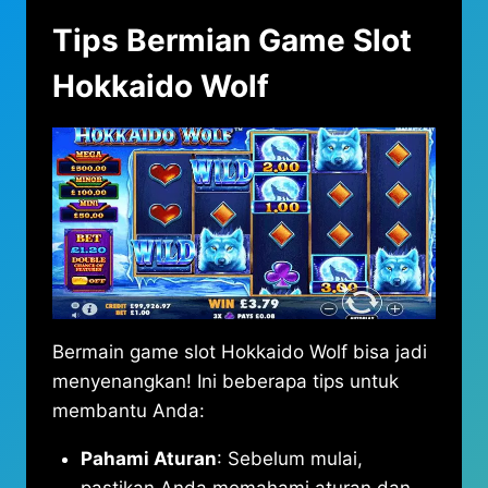
Tips Bermian Game Slot
Hokkaido Wolf
Bermain game slot Hokkaido Wolf bisa jadi
menyenangkan! Ini beberapa tips untuk
membantu Anda:
Pahami Aturan
: Sebelum mulai,