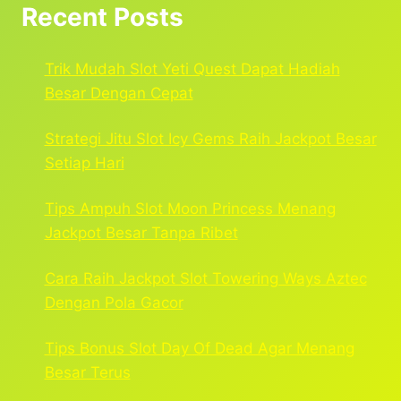
Recent Posts
Trik Mudah Slot Yeti Quest Dapat Hadiah
Besar Dengan Cepat
Strategi Jitu Slot Icy Gems Raih Jackpot Besar
Setiap Hari
Tips Ampuh Slot Moon Princess Menang
Jackpot Besar Tanpa Ribet
Cara Raih Jackpot Slot Towering Ways Aztec
Dengan Pola Gacor
Tips Bonus Slot Day Of Dead Agar Menang
Besar Terus