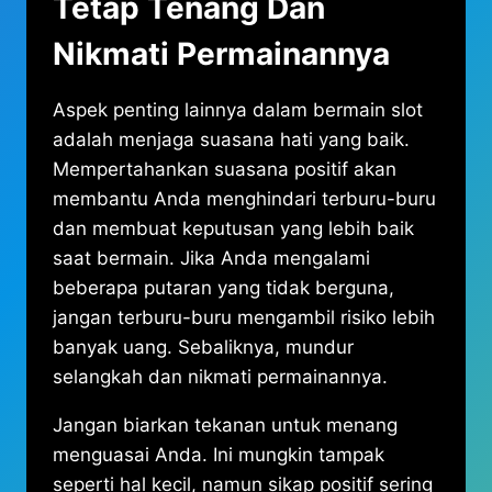
Tetap Tenang Dan
Nikmati Permainannya
Aspek penting lainnya dalam bermain slot
adalah menjaga suasana hati yang baik.
Mempertahankan suasana positif akan
membantu Anda menghindari terburu-buru
dan membuat keputusan yang lebih baik
saat bermain. Jika Anda mengalami
beberapa putaran yang tidak berguna,
jangan terburu-buru mengambil risiko lebih
banyak uang.
Sebaliknya, mundur
selangkah dan nikmati permainannya.
Jangan biarkan tekanan untuk menang
menguasai Anda. Ini mungkin tampak
seperti hal kecil, namun sikap positif sering