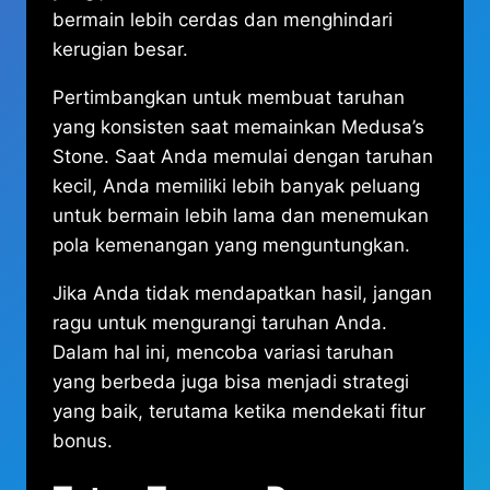
bermain lebih cerdas dan menghindari
kerugian besar.
Pertimbangkan untuk membuat taruhan
yang konsisten saat memainkan Medusa’s
Stone. Saat Anda memulai dengan taruhan
kecil, Anda memiliki lebih banyak peluang
untuk bermain lebih lama dan menemukan
pola kemenangan yang menguntungkan.
Jika Anda tidak mendapatkan hasil, jangan
ragu untuk mengurangi taruhan Anda.
Dalam hal ini, mencoba variasi taruhan
yang berbeda juga bisa menjadi strategi
yang baik, terutama ketika mendekati fitur
bonus.