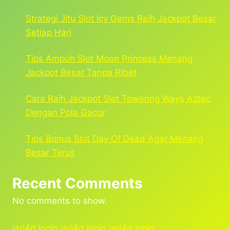
Strategi Jitu Slot Icy Gems Raih Jackpot Besar
Setiap Hari
Tips Ampuh Slot Moon Princess Menang
Jackpot Besar Tanpa Ribet
Cara Raih Jackpot Slot Towering Ways Aztec
Dengan Pola Gacor
Tips Bonus Slot Day Of Dead Agar Menang
Besar Terus
Recent Comments
No comments to show.
jari4d login
jari4d login
jari4d login