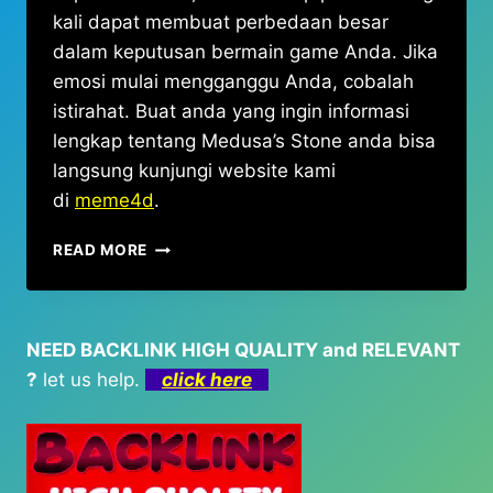
kali dapat membuat perbedaan besar
dalam keputusan bermain game Anda. Jika
emosi mulai mengganggu Anda, cobalah
istirahat. Buat anda yang ingin informasi
lengkap tentang Medusa’s Stone anda bisa
langsung kunjungi website kami
di
meme4d
.
BERMAIN
READ MORE
DENGAN
RTP
TINGGI
DI
NEED BACKLINK HIGH QUALITY and RELEVANT
MEDUSA’S
?
let us help.
click here
STONE
MENANG
JACKPOT