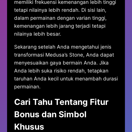
memiliki frekuensi kemenangan lebih tinggi
tetapi nilainya lebih rendah.
Di sisi lain,
dalam permainan dengan varian tinggi,
kemenangan lebih jarang terjadi tetapi
nilainya lebih besar.
Sekarang setelah Anda mengetahui jenis
transformasi Medusa’s Stone, Anda dapat
menyesuaikan gaya bermain Anda. Jika
Anda lebih suka risiko rendah, tetapkan
taruhan Anda kecil untuk menambah durasi
permainan.
Cari Tahu Tentang Fitur
Bonus dan Simbol
Khusus