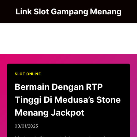
Skip
Link Slot Gampang Menang
to
content
RTP Tinggi Bermain
Medusa’s Stone
SLOT ONLINE
Bermain Dengan RTP
Tinggi Di Medusa’s Stone
Menang Jackpot
03/01/2025