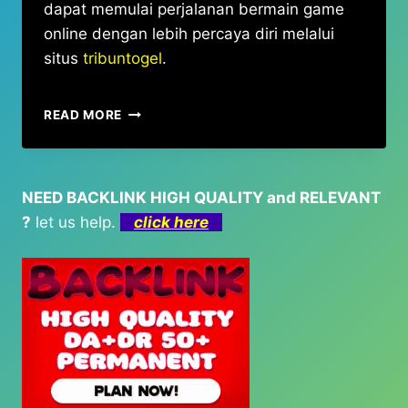
dapat memulai perjalanan bermain game
online dengan lebih percaya diri melalui
situs
tribuntogel
.
RAHASIA
READ MORE
MAXWIN
BERMAIN
SLOT
CIRCUS
NEED BACKLINK HIGH QUALITY and RELEVANT
DELIGHT
?
let us help.
click here