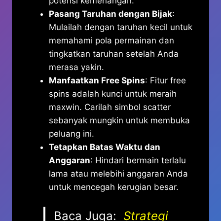
potensi kemenangan.
Pasang Taruhan dengan Bijak
:
Mulailah dengan taruhan kecil untuk
memahami pola permainan dan
tingkatkan taruhan setelah Anda
merasa yakin.
Manfaatkan Free Spins
: Fitur free
spins adalah kunci untuk meraih
maxwin. Carilah simbol scatter
sebanyak mungkin untuk membuka
peluang ini.
Tetapkan Batas Waktu dan
Anggaran
: Hindari bermain terlalu
lama atau melebihi anggaran Anda
untuk mencegah kerugian besar.
Baca Juga:
Strategi