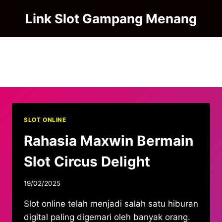
Skip
Link Slot Gampang Menang
to
content
Rahasia Maxwin Bermain
Slot
SLOT ONLINE
Rahasia Maxwin Bermain
Slot Circus Delight
19/02/2025
Slot online telah menjadi salah satu hiburan
digital paling digemari oleh banyak orang.