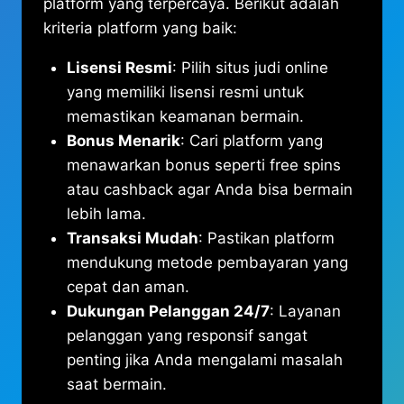
platform yang terpercaya. Berikut adalah
kriteria platform yang baik:
Lisensi Resmi
: Pilih situs judi online
yang memiliki lisensi resmi untuk
memastikan keamanan bermain.
Bonus Menarik
: Cari platform yang
menawarkan bonus seperti free spins
atau cashback agar Anda bisa bermain
lebih lama.
Transaksi Mudah
: Pastikan platform
mendukung metode pembayaran yang
cepat dan aman.
Dukungan Pelanggan 24/7
: Layanan
pelanggan yang responsif sangat
penting jika Anda mengalami masalah
saat bermain.