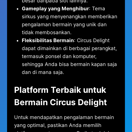
besar daripada slot lainnya.
Gameplay yang Menghibur
: Tema
sirkus yang menyenangkan memberikan
pengalaman bermain yang unik dan
tidak membosankan.
Fleksibilitas Bermain
: Circus Delight
dapat dimainkan di berbagai perangkat,
termasuk ponsel dan komputer,
sehingga Anda bisa bermain kapan saja
dan di mana saja.
Platform Terbaik untuk
Bermain Circus Delight
Untuk mendapatkan pengalaman bermain
yang optimal, pastikan Anda memilih