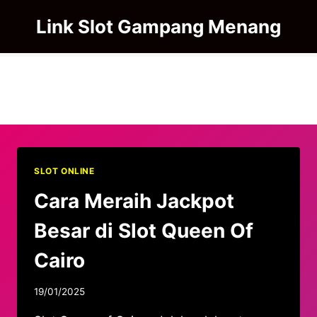
Skip
Link Slot Gampang Menang
to
content
Permainan Slot Queen Of
Cairo
SLOT ONLINE
Cara Meraih Jackpot
Besar di Slot Queen Of
Cairo
19/01/2025