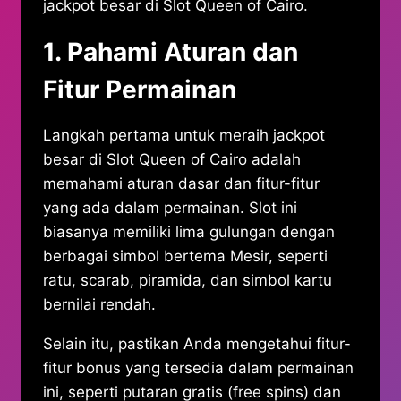
jackpot besar di Slot Queen of Cairo.
1. Pahami Aturan dan
Fitur Permainan
Langkah pertama untuk meraih jackpot
besar di Slot Queen of Cairo adalah
memahami aturan dasar dan fitur-fitur
yang ada dalam permainan. Slot ini
biasanya memiliki lima gulungan dengan
berbagai simbol bertema Mesir, seperti
ratu, scarab, piramida, dan simbol kartu
bernilai rendah.
Selain itu, pastikan Anda mengetahui fitur-
fitur bonus yang tersedia dalam permainan
ini, seperti putaran gratis (free spins) dan