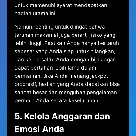
untuk memenuhi syarat mendapatkan
hadiah utama ini.
Namun, penting untuk diingat bahwa
taruhan maksimal juga berarti risiko yang
lebih tinggi. Pastikan Anda hanya bertaruh
sebesar yang Anda siap untuk hilangkan,
dan kelola saldo Anda dengan bijak agar
dapat bertahan lebih lama dalam
permainan. Jika Anda menang jackpot
progresif, hadiah yang Anda dapatkan bisa
sangat besar dan mengubah pengalaman
bermain Anda secara keseluruhan.
5. Kelola Anggaran dan
Emosi Anda