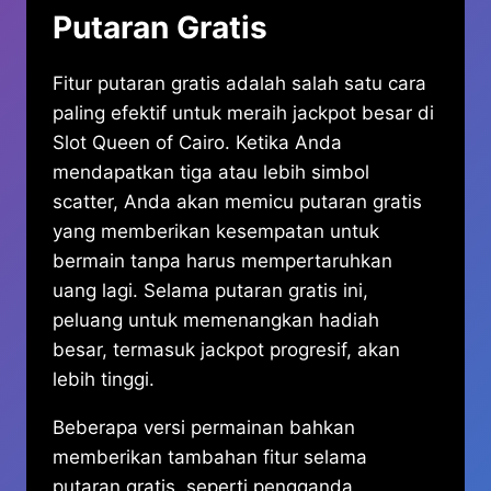
Putaran Gratis
Fitur putaran gratis adalah salah satu cara
paling efektif untuk meraih jackpot besar di
Slot Queen of Cairo. Ketika Anda
mendapatkan tiga atau lebih simbol
scatter, Anda akan memicu putaran gratis
yang memberikan kesempatan untuk
bermain tanpa harus mempertaruhkan
uang lagi. Selama putaran gratis ini,
peluang untuk memenangkan hadiah
besar, termasuk jackpot progresif, akan
lebih tinggi.
Beberapa versi permainan bahkan
memberikan tambahan fitur selama
putaran gratis, seperti pengganda