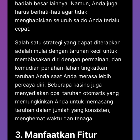
hadiah besar lainnya. Namun, Anda juga
harus berhati-hati agar tidak
menghabiskan seluruh saldo Anda terlalu
cepat.
Salah satu strategi yang dapat diterapkan
adalah mulai dengan taruhan kecil untuk
membiasakan diri dengan permainan, dan
kemudian perlahan-lahan tingkatkan
taruhan Anda saat Anda merasa lebih
percaya diri. Beberapa kasino juga
menyediakan opsi taruhan otomatis yang
memungkinkan Anda untuk memasang
taruhan dalam jumlah yang konsisten,
menghemat waktu dan tenaga.
3. Manfaatkan Fitur