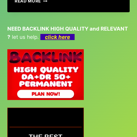
READ MORE
SLOT
SLEIGHIN’IT
NIKMATI
PERMAINAN
NEED BACKLINK HIGH QUALITY and RELEVANT
NATAL
?
let us help.
click here
YANG
PENUH
FITUR