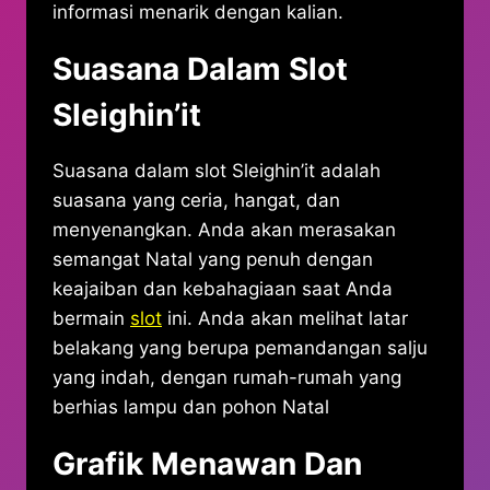
informasi menarik dengan kalian.
Suasana Dalam Slot
Sleighin’it
Suasana dalam slot Sleighin’it adalah
suasana yang ceria, hangat, dan
menyenangkan. Anda akan merasakan
semangat Natal yang penuh dengan
keajaiban dan kebahagiaan saat Anda
bermain
slot
ini. Anda akan melihat latar
belakang yang berupa pemandangan salju
yang indah, dengan rumah-rumah yang
berhias lampu dan pohon Natal
Grafik Menawan Dan