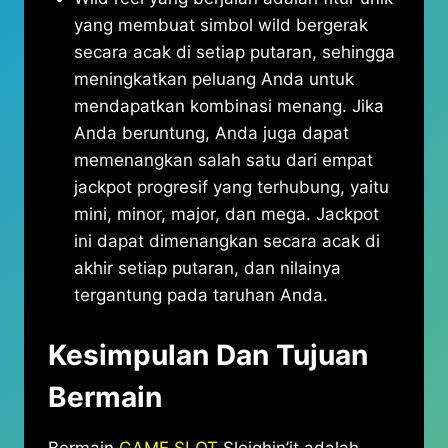
yang membuat simbol wild bergerak
secara acak di setiap putaran, sehingga
meningkatkan peluang Anda untuk
mendapatkan kombinasi menang. Jika
Anda beruntung, Anda juga dapat
memenangkan salah satu dari empat
jackpot progresif yang terhubung, yaitu
mini, minor, major, dan mega. Jackpot
ini dapat dimenangkan secara acak di
akhir setiap putaran, dan nilainya
tergantung pada taruhan Anda.
Kesimpulan Dan Tujuan
Bermain