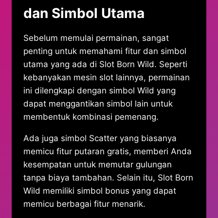
dan Simbol Utama
Sebelum memulai permainan, sangat
penting untuk memahami fitur dan simbol
utama yang ada di Slot Born Wild. Seperti
kebanyakan mesin slot lainnya, permainan
ini dilengkapi dengan simbol Wild yang
dapat menggantikan simbol lain untuk
membentuk kombinasi pemenang.
Ada juga simbol Scatter yang biasanya
memicu fitur putaran gratis, memberi Anda
kesempatan untuk memutar gulungan
tanpa biaya tambahan. Selain itu, Slot Born
Wild memiliki simbol bonus yang dapat
memicu berbagai fitur menarik.