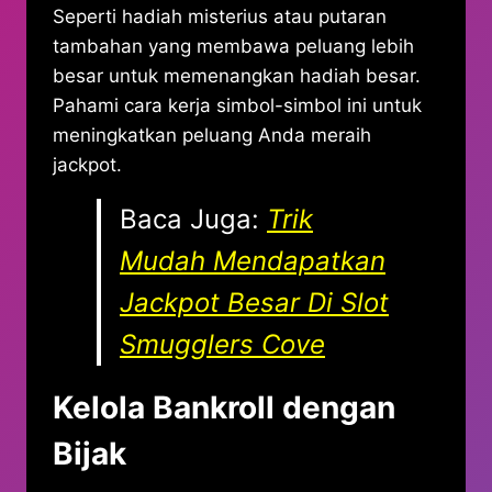
Seperti hadiah misterius atau putaran
tambahan yang membawa peluang lebih
besar untuk memenangkan hadiah besar.
Pahami cara kerja simbol-simbol ini untuk
meningkatkan peluang Anda meraih
jackpot.
Baca Juga:
Trik
Mudah Mendapatkan
Jackpot Besar Di Slot
Smugglers Cove
Kelola Bankroll dengan
Bijak