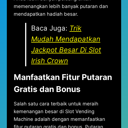
memenangkan lebih banyak putaran dan
mendapatkan hadiah besar.
Baca Juga:
Trik
Mudah Mendapatkan
Jackpot Besar Di Slot
Irish Crown
Manfaatkan Fitur Putaran
Gratis dan Bonus
Salah satu cara terbaik untuk meraih
kemenangan besar di Slot Vending
Machine adalah dengan memanfaatkan
fitur putaran gratis dan bonus. Putaran