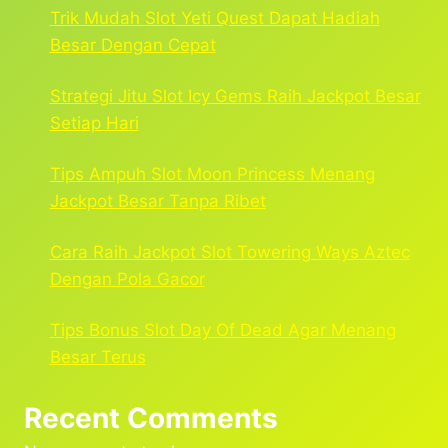
Trik Mudah Slot Yeti Quest Dapat Hadiah
Besar Dengan Cepat
Strategi Jitu Slot Icy Gems Raih Jackpot Besar
Setiap Hari
Tips Ampuh Slot Moon Princess Menang
Jackpot Besar Tanpa Ribet
Cara Raih Jackpot Slot Towering Ways Aztec
Dengan Pola Gacor
Tips Bonus Slot Day Of Dead Agar Menang
Besar Terus
Recent Comments