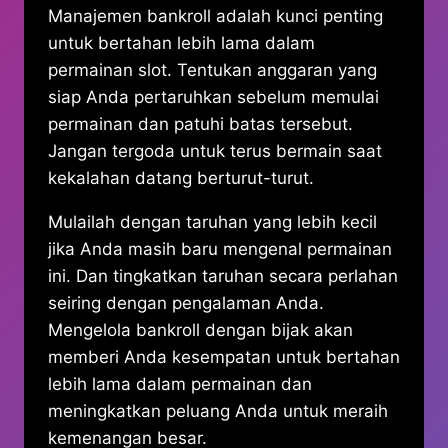
Manajemen bankroll adalah kunci penting
untuk bertahan lebih lama dalam
permainan slot. Tentukan anggaran yang
siap Anda pertaruhkan sebelum memulai
permainan dan patuhi batas tersebut.
Jangan tergoda untuk terus bermain saat
kekalahan datang berturut-turut.
Mulailah dengan taruhan yang lebih kecil
jika Anda masih baru mengenal permainan
ini. Dan tingkatkan taruhan secara perlahan
seiring dengan pengalaman Anda.
Mengelola bankroll dengan bijak akan
memberi Anda kesempatan untuk bertahan
lebih lama dalam permainan dan
meningkatkan peluang Anda untuk meraih
kemenangan besar.