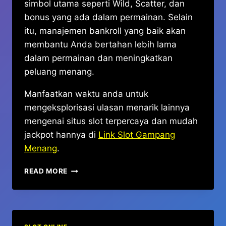
simbol utama seperti Wild, Scatter, dan
bonus yang ada dalam permainan. Selain
itu, manajemen bankroll yang baik akan
membantu Anda bertahan lebih lama
dalam permainan dan meningkatkan
peluang menang.
Manfaatkan waktu anda untuk
mengeksplorisasi ulasan menarik lainnya
mengenai situs slot terpercaya dan mudah
jackpot hannya di
Link Slot Gampang
Menang
.
PANDUAN
READ MORE
LENGKAP
CARA
BERMAIN
SLOT
BORN