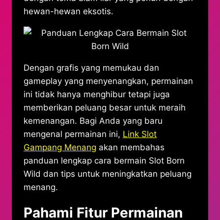
hewan-hewan eksotis.
Dengan grafis yang memukau dan
gameplay yang menyenangkan, permainan
ini tidak hanya menghibur tetapi juga
memberikan peluang besar untuk meraih
kemenangan. Bagi Anda yang baru
mengenal permainan ini,
Link Slot
Gampang Menang
akan membahas
panduan lengkap cara bermain Slot Born
Wild dan tips untuk meningkatkan peluang
menang.
Pahami Fitur Permainan