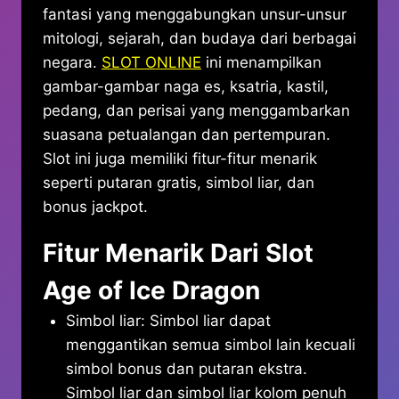
fantasi yang menggabungkan unsur-unsur
mitologi, sejarah, dan budaya dari berbagai
negara.
SLOT ONLINE
ini menampilkan
gambar-gambar naga es, ksatria, kastil,
pedang, dan perisai yang menggambarkan
suasana petualangan dan pertempuran.
Slot ini juga memiliki fitur-fitur menarik
seperti putaran gratis, simbol liar, dan
bonus jackpot.
Fitur Menarik Dari Slot
Age of Ice Dragon
Simbol liar: Simbol liar dapat
menggantikan semua simbol lain kecuali
simbol bonus dan putaran ekstra.
Simbol liar dan simbol liar kolom penuh