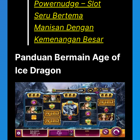
Powernudge – Slot
Seru Bertema
Manisan Dengan
Kemenangan Besar
Panduan Bermain Age of
Ice Dragon