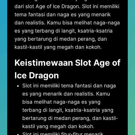
dari slot Age of Ice Dragon. Slot ini memiliki
tema fantasi dan naga es yang menarik
dan realistis. Kamu bisa melihat naga-naga
es yang terbang di langit, ksatria-ksatria
yang bertarung di medan perang, dan
kastil-kastil yang megah dan kokoh.
Keistimewaan Slot Age of
Ice Dragon
Slot ini memiliki tema fantasi dan naga
es yang menarik dan realistis. Kamu
bisa melihat naga-naga es yang
terbang di langit, ksatria-ksatria yang
bertarung di medan perang, dan kastil-
kastil yang megah dan kokoh.
Slot ini memiliki fitur-fitur menarik