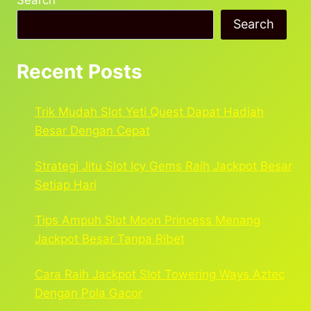
Search
Recent Posts
Trik Mudah Slot Yeti Quest Dapat Hadiah
Besar Dengan Cepat
Strategi Jitu Slot Icy Gems Raih Jackpot Besar
Setiap Hari
Tips Ampuh Slot Moon Princess Menang
Jackpot Besar Tanpa Ribet
Cara Raih Jackpot Slot Towering Ways Aztec
Dengan Pola Gacor