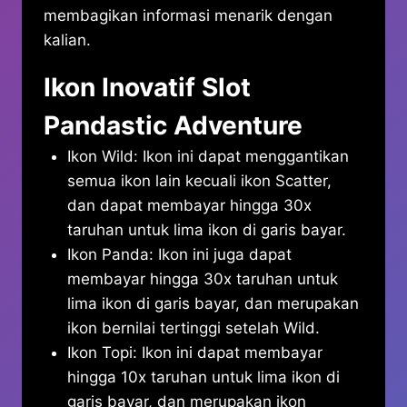
membagikan informasi menarik dengan
kalian.
Ikon Inovatif Slot
Pandastic Adventure
Ikon Wild: Ikon ini dapat menggantikan
semua ikon lain kecuali ikon Scatter,
dan dapat membayar hingga 30x
taruhan untuk lima ikon di garis bayar.
Ikon Panda: Ikon ini juga dapat
membayar hingga 30x taruhan untuk
lima ikon di garis bayar, dan merupakan
ikon bernilai tertinggi setelah Wild.
Ikon Topi: Ikon ini dapat membayar
hingga 10x taruhan untuk lima ikon di
garis bayar, dan merupakan ikon