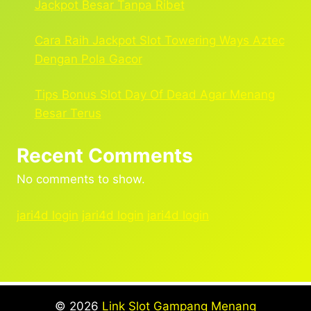
Jackpot Besar Tanpa Ribet
Cara Raih Jackpot Slot Towering Ways Aztec
Dengan Pola Gacor
Tips Bonus Slot Day Of Dead Agar Menang
Besar Terus
Recent Comments
No comments to show.
jari4d login
jari4d login
jari4d login
© 2026
Link Slot Gampang Menang