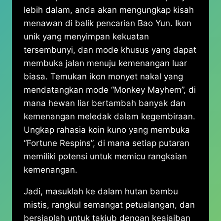
lebih dalam, anda akan mengungkap kisah
menawan di balik pencarian Bao Yun. Ikon
unik yang menyimpan kekuatan
tersembunyi, dan mode khusus yang dapat
membuka jalan menuju kemenangan luar
biasa. Temukan ikon monyet nakal yang
mendatangkan mode “Monkey Mayhem”, di
mana hewan liar bertambah banyak dan
kemenangan meledak dalam kegembiraan.
Ungkap rahasia koin kuno yang membuka
“Fortune Respins”, di mana setiap putaran
memiliki potensi untuk memicu rangkaian
kemenangan.
Jadi, masuklah ke dalam hutan bambu
mistis, rangkul semangat petualangan, dan
bersiaplah untuk takjub dengan keajaiban