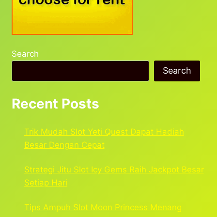
Search
Search
Recent Posts
Trik Mudah Slot Yeti Quest Dapat Hadiah
Besar Dengan Cepat
Strategi Jitu Slot Icy Gems Raih Jackpot Besar
Setiap Hari
Tips Ampuh Slot Moon Princess Menang