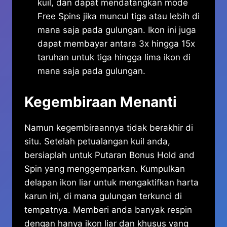
kuil, dan dapat mendatangkan mode
Free Spins jika muncul tiga atau lebih di
mana saja pada gulungan. Ikon ini juga
dapat membayar antara 3x hingga 15x
taruhan untuk tiga hingga lima ikon di
mana saja pada gulungan.
Kegembiraan Menanti
Namun kegembiraannya tidak berakhir di
situ. Setelah petualangan kuil anda,
bersiaplah untuk Putaran Bonus Hold and
Spin yang menggemparkan. Kumpulkan
delapan ikon liar untuk mengaktifkan harta
karun ini, di mana gulungan terkunci di
tempatnya. Memberi anda banyak respin
dengan hanya ikon liar dan khusus yang