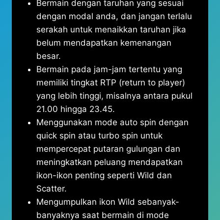
Bermain dengan taruhan yang sesuai
dengan modal anda, dan jangan terlalu
serakah untuk menaikkan taruhan jika
belum mendapatkan kemenangan
besar.
Bermain pada jam-jam tertentu yang
memiliki tingkat RTP (return to player)
yang lebih tinggi, misalnya antara pukul
21.00 hingga 23.45.
Menggunakan mode auto spin dengan
quick spin atau turbo spin untuk
mempercepat putaran gulungan dan
meningkatkan peluang mendapatkan
ikon-ikon penting seperti Wild dan
Scatter.
Mengumpulkan ikon Wild sebanyak-
banyaknya saat bermain di mode