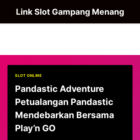
Skip
Link Slot Gampang Menang
to
content
Mode Slot Pandastic
Adventure
SLOT ONLINE
Pandastic Adventure
Petualangan Pandastic
Mendebarkan Bersama
Play’n GO