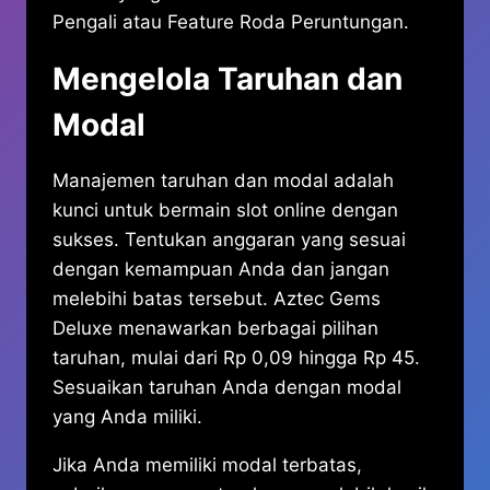
Pengali atau Feature Roda Peruntungan.
Mengelola Taruhan dan
Modal
Manajemen taruhan dan modal adalah
kunci untuk bermain slot online dengan
sukses. Tentukan anggaran yang sesuai
dengan kemampuan Anda dan jangan
melebihi batas tersebut. Aztec Gems
Deluxe menawarkan berbagai pilihan
taruhan, mulai dari Rp 0,09 hingga Rp 45.
Sesuaikan taruhan Anda dengan modal
yang Anda miliki.
Jika Anda memiliki modal terbatas,