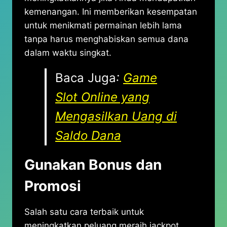
kemenangan. Ini memberikan kesempatan
untuk menikmati permainan lebih lama
tanpa harus menghabiskan semua dana
dalam waktu singkat.
Baca Juga
:
Game
Slot Online yang
Mengasilkan Uang di
Saldo Dana
Gunakan Bonus dan
Promosi
Salah satu cara terbaik untuk
meningkatkan peluang meraih jackpot