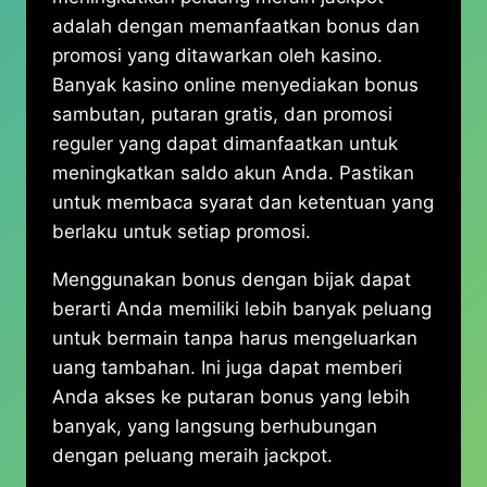
adalah dengan memanfaatkan bonus dan
promosi yang ditawarkan oleh kasino.
Banyak kasino online menyediakan bonus
sambutan, putaran gratis, dan promosi
reguler yang dapat dimanfaatkan untuk
meningkatkan saldo akun Anda. Pastikan
untuk membaca syarat dan ketentuan yang
berlaku untuk setiap promosi.
Menggunakan bonus dengan bijak dapat
berarti Anda memiliki lebih banyak peluang
untuk bermain tanpa harus mengeluarkan
uang tambahan. Ini juga dapat memberi
Anda akses ke putaran bonus yang lebih
banyak, yang langsung berhubungan
dengan peluang meraih jackpot.