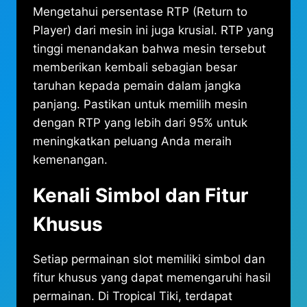
Mengetahui persentase RTP (Return to
Player) dari mesin ini juga krusial. RTP yang
tinggi menandakan bahwa mesin tersebut
memberikan kembali sebagian besar
taruhan kepada pemain dalam jangka
panjang. Pastikan untuk memilih mesin
dengan RTP yang lebih dari 95% untuk
meningkatkan peluang Anda meraih
kemenangan.
Kenali Simbol dan Fitur
Khusus
Setiap permainan slot memiliki simbol dan
fitur khusus yang dapat memengaruhi hasil
permainan. Di Tropical Tiki, terdapat