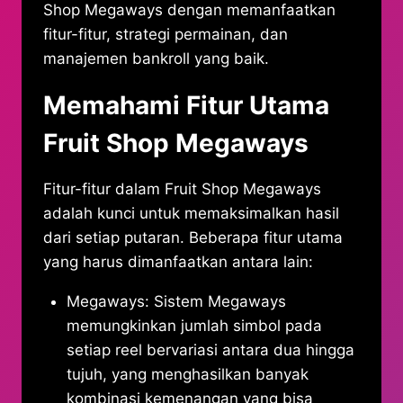
Shop Megaways dengan memanfaatkan
fitur-fitur, strategi permainan, dan
manajemen bankroll yang baik.
Memahami Fitur Utama
Fruit Shop Megaways
Fitur-fitur dalam Fruit Shop Megaways
adalah kunci untuk memaksimalkan hasil
dari setiap putaran. Beberapa fitur utama
yang harus dimanfaatkan antara lain:
Megaways: Sistem Megaways
memungkinkan jumlah simbol pada
setiap reel bervariasi antara dua hingga
tujuh, yang menghasilkan banyak
kombinasi kemenangan yang bisa