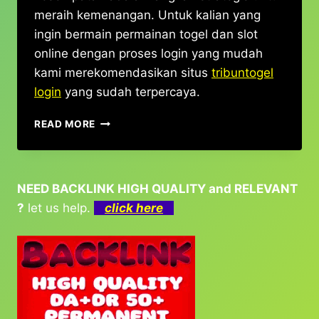
meraih kemenangan. Untuk kalian yang
ingin bermain permainan togel dan slot
online dengan proses login yang mudah
kami merekomendasikan situs
tribuntogel
login
yang sudah terpercaya.
CARA
READ MORE
AMPUH
RAIH
JACKPOT
DI
NEED BACKLINK HIGH QUALITY and RELEVANT
SLOT
?
let us help.
click here
TROPICAL
TIKI