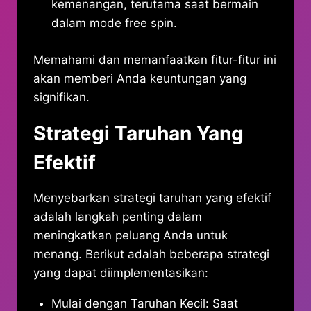
kemenangan, terutama saat bermain
dalam mode free spin.
Memahami dan memanfaatkan fitur-fitur ini
akan memberi Anda keuntungan yang
signifikan.
Strategi Taruhan Yang
Efektif
Menyebarkan strategi taruhan yang efektif
adalah langkah penting dalam
meningkatkan peluang Anda untuk
menang. Berikut adalah beberapa strategi
yang dapat diimplementasikan:
Mulai dengan Taruhan Kecil: Saat