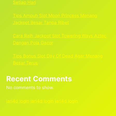
Setiap Hari
Tips Ampuh Slot Moon Princess Menang
Jackpot Besar Tanpa Ribet
Cara Raih Jackpot Slot Towering Ways Aztec
Dengan Pola Gacor
Tips Bonus Slot Day Of Dead Agar Menang
Besar Terus
Recent Comments
No comments to show.
jari4d login
jari4d login
jari4d login