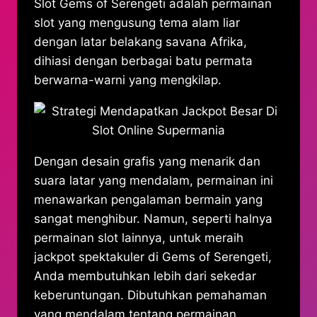
Slot Gems of Serengeti adalah permainan
slot yang mengusung tema alam liar
dengan latar belakang savana Afrika,
dihiasi dengan berbagai batu permata
berwarna-warni yang mengkilap.
Dengan desain grafis yang menarik dan
suara latar yang mendalam, permainan ini
menawarkan pengalaman bermain yang
sangat menghibur. Namun, seperti halnya
permainan slot lainnya, untuk meraih
jackpot spektakuler di Gems of Serengeti,
Anda membutuhkan lebih dari sekedar
keberuntungan. Dibutuhkan pemahaman
yang mendalam tentang permainan,