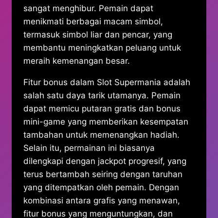
sangat menghibur. Pemain dapat
menikmati berbagai macam simbol,
termasuk simbol liar dan pencar, yang
membantu meningkatkan peluang untuk
meraih kemenangan besar.
Fitur bonus dalam Slot Supermania adalah
salah satu daya tarik utamanya. Pemain
dapat memicu putaran gratis dan bonus
mini-game yang memberikan kesempatan
tambahan untuk memenangkan hadiah.
Selain itu, permainan ini biasanya
dilengkapi dengan jackpot progresif, yang
terus bertambah seiring dengan taruhan
yang ditempatkan oleh pemain. Dengan
kombinasi antara grafis yang menawan,
fitur bonus yang menguntungkan, dan