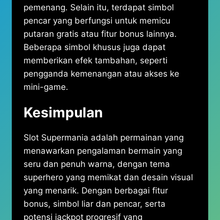
pemenang. Selain itu, terdapat simbol
pencar yang berfungsi untuk memicu
putaran gratis atau fitur bonus lainnya.
Beberapa simbol khusus juga dapat
memberikan efek tambahan, seperti
pengganda kemenangan atau akses ke
mini-game.
Kesimpulan
Slot Supermania adalah permainan yang
menawarkan pengalaman bermain yang
seru dan penuh warna, dengan tema
superhero yang memikat dan desain visual
yang menarik. Dengan berbagai fitur
bonus, simbol liar dan pencar, serta
potensi jackpot progresif yang