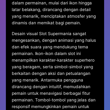
dalam permainan, mulai dari ikon hingga
latar belakang, dirancang dengan detail
yang menarik, menciptakan atmosfer yang
dinamis dan memikat bagi pemain.
Desain visual Slot Supermania sangat
mengesankan, dengan animasi yang halus
dan efek suara yang mendukung tema
permainan. Ikon-ikon dalam slot ini
menampilkan karakter-karakter superhero
yang beragam, serta simbol-simbol yang
berkaitan dengan aksi dan petualangan
yang menarik. Antarmuka pengguna
dirancang dengan intuitif, memudahkan
pemain untuk menavigasi berbagai fitur
permainan. Tombol-tombol yang jelas dan
responsif memungkinkan pemain untuk