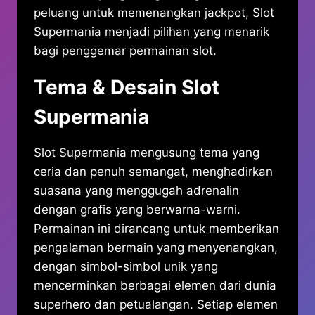
peluang untuk memenangkan jackpot, Slot
Supermania menjadi pilihan yang menarik
bagi penggemar permainan slot.
Tema & Desain Slot
Supermania
Slot Supermania mengusung tema yang
ceria dan penuh semangat, menghadirkan
suasana yang menggugah adrenalin
dengan grafis yang berwarna-warni.
Permainan ini dirancang untuk memberikan
pengalaman bermain yang menyenangkan,
dengan simbol-simbol unik yang
mencerminkan berbagai elemen dari dunia
superhero dan petualangan. Setiap elemen