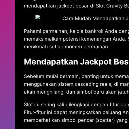
mendapatkan jackpot besar di Slot Gravity B
Pahami permainan, kelola bankroll Anda deng
memaksimalkan potensi kemenangan Anda. Se
menikmati setiap momen permainan.
Mendapatkan Jackpot Besa
Sebelum mulai bermain, penting untuk mem
menggunakan sistem cascading reels, di m
akan menghilang, dan simbol baru akan jatuh
Slot ini sering kali dilengkapi dengan fitur 
Fitur-fitur ini dapat meningkatkan peluang A
memperhatikan simbol pencar (scatter) yang 