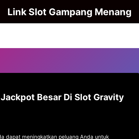
Link Slot Gampang Menang
menangan Slot Gravity Bona
ackpot Besar Di Slot Gravity
nda dapat meningkatkan peluang Anda untuk