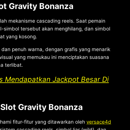
ot Gravity Bonanza
dalah mekanisme cascading reels. Saat pemain
simbol tersebut akan menghilang, dan simbol
pat yang kosong.
 dan penuh warna, dengan grafis yang menarik
visual yang memukau ini menciptakan suasana
terlibat.
as Mendapatkan Jackpot Besar Di
 Slot Gravity Bonanza
ami fitur-fitur yang ditawarkan oleh
versace4d
istem cascading reels, simbol liar (wild), dan