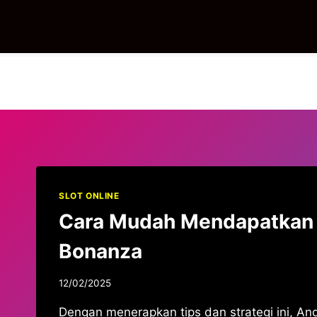
Skip
to
content
Ke
SLOT ONLINE
Cara Mudah Mendapatkan J
Bonanza
12/02/2025
Dengan menerapkan tips dan strategi ini, A