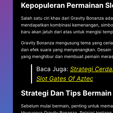
Kepopuleran Permainan Sl
Salah satu ciri khas dari Gravity Bonanza a
mendapatkan kombinasi kemenangan, simbol-
baru akan jatuh dari atas untuk mengisi tem
Gravity Bonanza mengusung tema yang ceria
dan efek suara yang menyenangkan. Desain 
yang menghibur dan membuat pemain merasa 
Baca Juga:
Strategi Cerd
Slot Gates Of Aztec
Strategi Dan Tips Bermain
Sebelum mulai bermain, penting untuk memah
khususnya
Gravity Bonanza. Pelajari tentang s