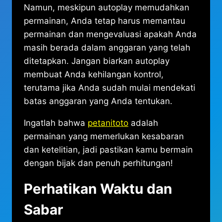
Namun, meskipun autoplay memudahkan
permainan, Anda tetap harus memantau
permainan dan mengevaluasi apakah Anda
masih berada dalam anggaran yang telah
ditetapkan. Jangan biarkan autoplay
membuat Anda kehilangan kontrol,
terutama jika Anda sudah mulai mendekati
batas anggaran yang Anda tentukan.
Ingatlah bahwa
petanitoto
adalah
permainan yang memerlukan kesabaran
dan ketelitian, jadi pastikan kamu bermain
dengan bijak dan penuh perhitungan!
Perhatikan Waktu dan
Sabar