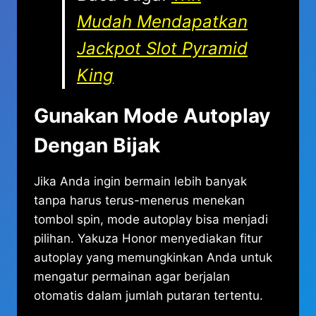
Mudah Mendapatkan
Jackpot Slot Pyramid
King
Gunakan Mode Autoplay
Dengan Bijak
Jika Anda ingin bermain lebih banyak
tanpa harus terus-menerus menekan
tombol spin, mode autoplay bisa menjadi
pilihan. Yakuza Honor menyediakan fitur
autoplay yang memungkinkan Anda untuk
mengatur permainan agar berjalan
otomatis dalam jumlah putaran tertentu.