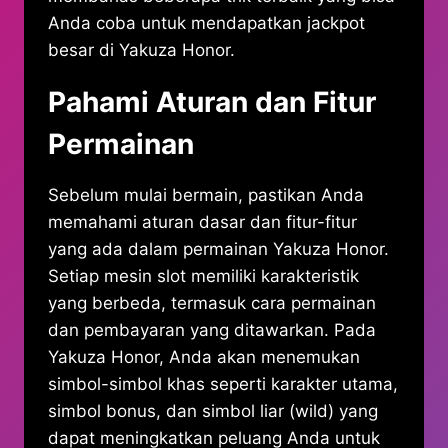
Anda coba untuk mendapatkan jackpot
besar di Yakuza Honor.
Pahami Aturan dan Fitur
Permainan
Sebelum mulai bermain, pastikan Anda
memahami aturan dasar dan fitur-fitur
yang ada dalam permainan Yakuza Honor.
Setiap mesin slot memiliki karakteristik
yang berbeda, termasuk cara permainan
dan pembayaran yang ditawarkan. Pada
Yakuza Honor, Anda akan menemukan
simbol-simbol khas seperti karakter utama,
simbol bonus, dan simbol liar (wild) yang
dapat meningkatkan peluang Anda untuk