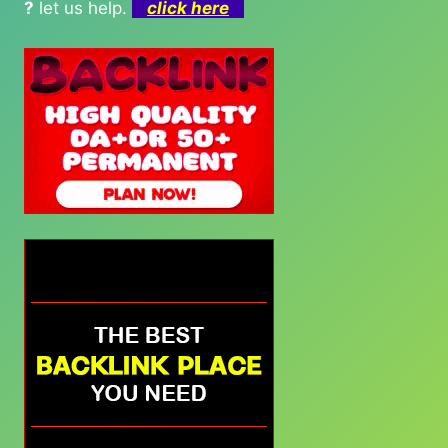
?
let us help.
click here
YAKUZA
HONOR