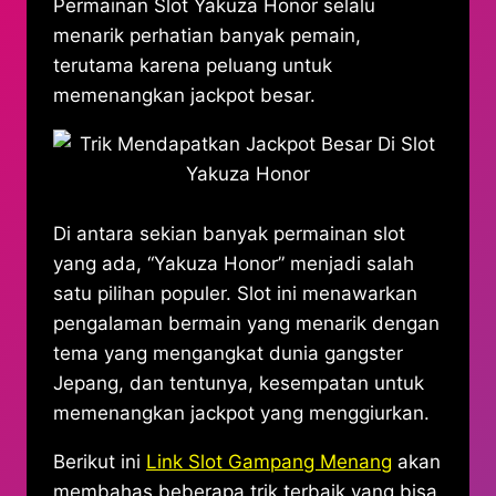
Permainan Slot Yakuza Honor selalu
menarik perhatian banyak pemain,
terutama karena peluang untuk
memenangkan jackpot besar.
Di antara sekian banyak permainan slot
yang ada, “Yakuza Honor” menjadi salah
satu pilihan populer. Slot ini menawarkan
pengalaman bermain yang menarik dengan
tema yang mengangkat dunia gangster
Jepang, dan tentunya, kesempatan untuk
memenangkan jackpot yang menggiurkan.
Berikut ini
Link Slot Gampang Menang
akan
membahas beberapa trik terbaik yang bisa