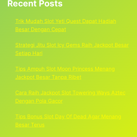
Recent Posts
Trik Mudah Slot Yeti Quest Dapat Hadiah
Besar Dengan Cepat
Strategi Jitu Slot Icy Gems Raih Jackpot Besar
Setiap Hari
Tips Ampuh Slot Moon Princess Menang
Jackpot Besar Tanpa Ribet
Cara Raih Jackpot Slot Towering Ways Aztec
Dengan Pola Gacor
Tips Bonus Slot Day Of Dead Agar Menang
Besar Terus