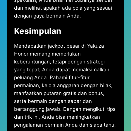
spekulasi, Anda bisa mencobanya sendiri
dan melihat apakah ada pola yang sesuai
dengan gaya bermain Anda.
Kesimpulan
Mendapatkan jackpot besar di Yakuza
Honor memang memerlukan
keberuntungan, tetapi dengan strategi
yang tepat, Anda dapat memaksimalkan
peluang Anda. Pahami fitur-fitur
permainan, kelola anggaran dengan bijak,
manfaatkan putaran gratis dan bonus,
serta bermain dengan sabar dan
bertanggung jawab. Dengan mengikuti tips
dan trik ini, Anda bisa meningkatkan
pengalaman bermain Anda dan siapa tahu,