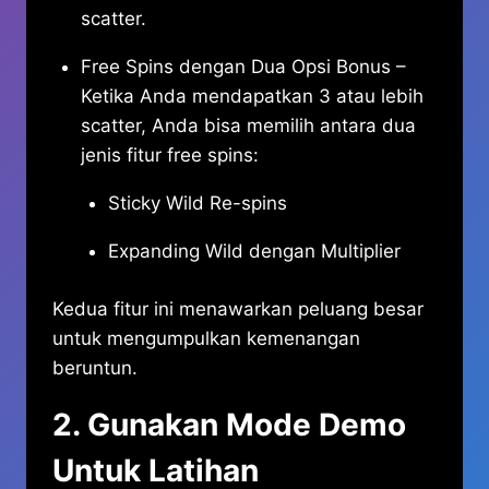
scatter.
Free Spins dengan Dua Opsi Bonus –
Ketika Anda mendapatkan 3 atau lebih
scatter, Anda bisa memilih antara dua
jenis fitur free spins:
Sticky Wild Re-spins
Expanding Wild dengan Multiplier
Kedua fitur ini menawarkan peluang besar
untuk mengumpulkan kemenangan
beruntun.
2. Gunakan Mode Demo
Untuk Latihan