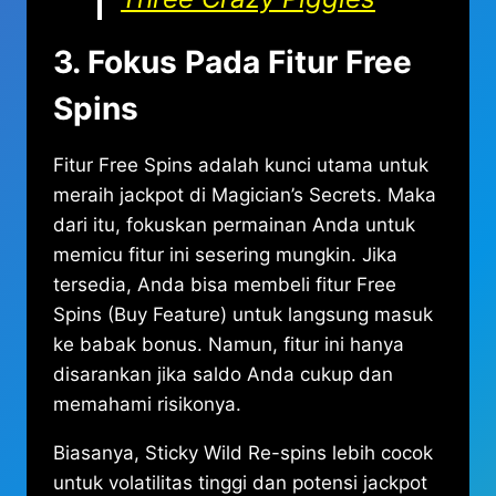
3. Fokus Pada Fitur Free
Spins
Fitur Free Spins adalah kunci utama untuk
meraih jackpot di Magician’s Secrets. Maka
dari itu, fokuskan permainan Anda untuk
memicu fitur ini sesering mungkin. Jika
tersedia, Anda bisa membeli fitur Free
Spins (Buy Feature) untuk langsung masuk
ke babak bonus. Namun, fitur ini hanya
disarankan jika saldo Anda cukup dan
memahami risikonya.
Biasanya, Sticky Wild Re-spins lebih cocok
untuk volatilitas tinggi dan potensi jackpot