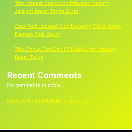
Tips Ampuh Slot Moon Princess Menang
Jackpot Besar Tanpa Ribet
Cara Raih Jackpot Slot Towering Ways Aztec
Dengan Pola Gacor
Tips Bonus Slot Day Of Dead Agar Menang
Besar Terus
Recent Comments
No comments to show.
jari4d login
jari4d login
jari4d login