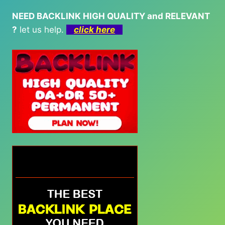
BESAR
NEED BACKLINK HIGH QUALITY and RELEVANT
DI
?
let us help.
click here
SLOT
NORTH
GUARDIANS