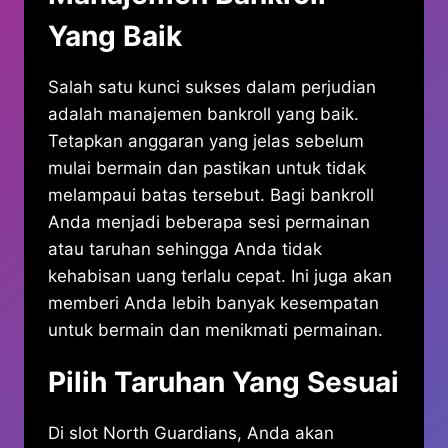
Yang Baik
Salah satu kunci sukses dalam perjudian
adalah manajemen bankroll yang baik.
Tetapkan anggaran yang jelas sebelum
mulai bermain dan pastikan untuk tidak
melampaui batas tersebut. Bagi bankroll
Anda menjadi beberapa sesi permainan
atau taruhan sehingga Anda tidak
kehabisan uang terlalu cepat. Ini juga akan
memberi Anda lebih banyak kesempatan
untuk bermain dan menikmati permainan.
Pilih Taruhan Yang Sesuai
Di slot North Guardians, Anda akan