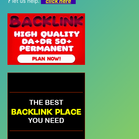
?
let us help.
click here
FORTUNE
TERBONGKAR