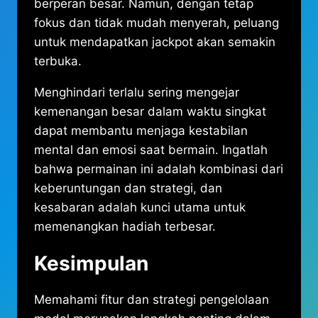
berperan besar. Namun, dengan tetap
fokus dan tidak mudah menyerah, peluang
untuk mendapatkan jackpot akan semakin
terbuka.
Menghindari terlalu sering mengejar
kemenangan besar dalam waktu singkat
dapat membantu menjaga kestabilan
mental dan emosi saat bermain. Ingatlah
bahwa permainan ini adalah kombinasi dari
keberuntungan dan strategi, dan
kesabaran adalah kunci utama untuk
memenangkan hadiah terbesar.
Kesimpulan
Memahami fitur dan strategi pengelolaan