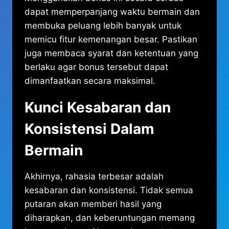
dapat memperpanjang waktu bermain dan
membuka peluang lebih banyak untuk
memicu fitur kemenangan besar. Pastikan
juga membaca syarat dan ketentuan yang
berlaku agar bonus tersebut dapat
dimanfaatkan secara maksimal.
Kunci Kesabaran dan
Konsistensi Dalam
Bermain
Akhirnya, rahasia terbesar adalah
kesabaran dan konsistensi. Tidak semua
putaran akan memberi hasil yang
diharapkan, dan keberuntungan memang