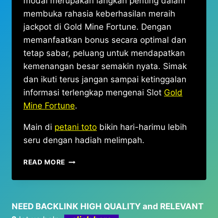
modal merupakan langkah penting dalam
membuka rahasia keberhasilan meraih
jackpot di Gold Mine Fortune. Dengan
memanfaatkan bonus secara optimal dan
tetap sabar, peluang untuk mendapatkan
kemenangan besar semakin nyata. Simak
dan ikuti terus jangan sampai ketinggalan
informasi terlengkap mengenai Slot
Gold
Mine Fortune
.
Main di
petani toto
bikin hari-harimu lebih
seru dengan hadiah melimpah.
RAHASIA
READ MORE
JACKPOT
DI
SLOT
GOLD
NEED BACKLINK HIGH QUALITY and RELEVANT
MINE