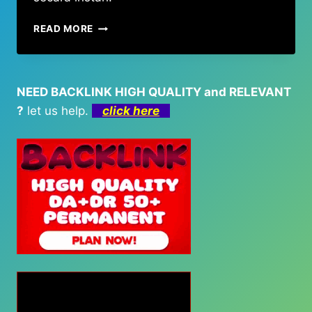
STRATEGI
READ MORE
CERDAS
MENDAPATKAN
JACKPOT
BESAR
NEED BACKLINK HIGH QUALITY and RELEVANT
DI
?
let us help.
click here
SLOT
GANESHA
FORTUNE