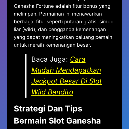
Ganesha Fortune adalah fitur bonus yang
melimpah. Permainan ini menawarkan
berbagai fitur seperti putaran gratis, simbol
liar (wild), dan pengganda kemenangan
yang dapat meningkatkan peluang pemain
untuk meraih kemenangan besar.
Baca Juga:
Cara
Mudah Mendapatkan
Jackpot Besar Di Slot
Wild Bandito
Strategi Dan Tips
Bermain Slot Ganesha