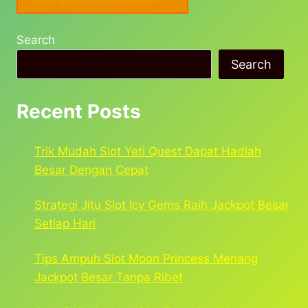
Search
Search
Recent Posts
Trik Mudah Slot Yeti Quest Dapat Hadiah
Besar Dengan Cepat
Strategi Jitu Slot Icy Gems Raih Jackpot Besar
Setiap Hari
Tips Ampuh Slot Moon Princess Menang
Jackpot Besar Tanpa Ribet