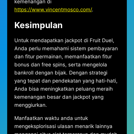
kemenangan di
https://www.vincentmosco.com/
.
Kesimpulan
Untuk mendapatkan jackpot di Fruit Duel,
Anda perlu memahami sistem pembayaran
dan fitur permainan, memanfaatkan fitur
bonus dan free spins, serta mengelola
bankroll dengan bijak. Dengan strategi
yang tepat dan pendekatan yang hati-hati,
Anda bisa meningkatkan peluang meraih
kemenangan besar dan jackpot yang
menggiurkan.
Manfaatkan waktu anda untuk
mengeksplorisasi ulasan menarik lainnya