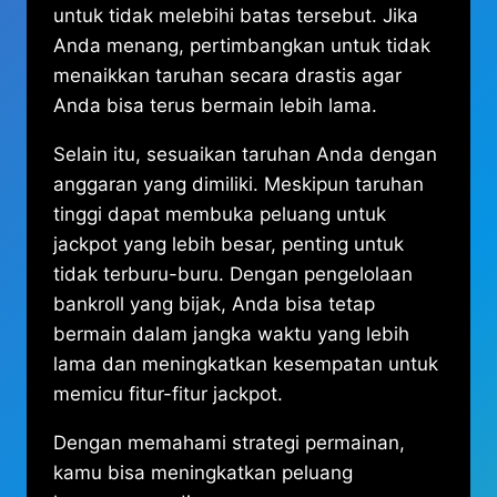
untuk tidak melebihi batas tersebut. Jika
Anda menang, pertimbangkan untuk tidak
menaikkan taruhan secara drastis agar
Anda bisa terus bermain lebih lama.
Selain itu, sesuaikan taruhan Anda dengan
anggaran yang dimiliki. Meskipun taruhan
tinggi dapat membuka peluang untuk
jackpot yang lebih besar, penting untuk
tidak terburu-buru. Dengan pengelolaan
bankroll yang bijak, Anda bisa tetap
bermain dalam jangka waktu yang lebih
lama dan meningkatkan kesempatan untuk
memicu fitur-fitur jackpot.
Dengan memahami strategi permainan,
kamu bisa meningkatkan peluang