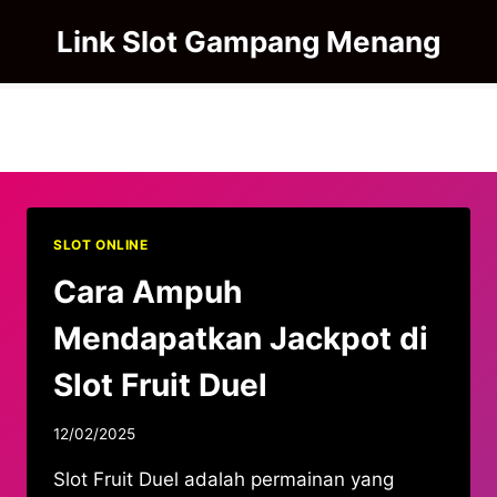
Skip
Link Slot Gampang Menang
to
content
Jackpot di Slot Fruit Duel
SLOT ONLINE
Cara Ampuh
Mendapatkan Jackpot di
Slot Fruit Duel
12/02/2025
Slot Fruit Duel adalah permainan yang