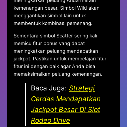
meningkatkan peluang Anda meraih
kemenangan besar. Simbol Wild akan
menggantikan simbol lain untuk
membentuk kombinasi pemenang.
Sementara simbol Scatter sering kali
memicu fitur bonus yang dapat
meningkatkan peluang mendapatkan
jackpot. Pastikan untuk mempelajari fitur-
fitur ini dengan baik agar Anda bisa
memaksimalkan peluang kemenangan.
Baca Juga:
Strategi
Cerdas Mendapatkan
Jackpot Besar Di Slot
Rodeo Drive