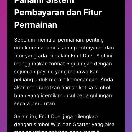
Pahami Sistem
Pembayaran dan Fitur
Permainan
Sebelum memulai permainan, penting
untuk memahami sistem pembayaran dan
fitur yang ada di dalam Fruit Duel. Slot ini
menggunakan format 5 gulungan dengan
sejumlah payline yang menawarkan
peluang untuk meraih kemenangan. Anda
akan mendapatkan hadiah ketika simbol
buah yang identik muncul pada gulungan
secara berurutan.
Selain itu, Fruit Duel juga dilengkapi
dengan simbol Wild dan Scatter yang bisa