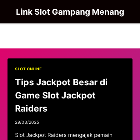
Skip
Link Slot Gampang Menang
to
content
Jackpot di Raiders
SLOT ONLINE
Tips Jackpot Besar di
Game Slot Jackpot
Raiders
29/03/2025
Slot Jackpot Raiders mengajak pemain