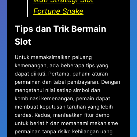
Fortune Snake
Tips dan Trik Bermain
Slot
Untuk memaksimalkan peluang
kemenangan, ada beberapa tips yang
dapat diikuti. Pertama, pahami aturan
permainan dan tabel pembayaran. Dengan
mengetahui nilai setiap simbol dan
kombinasi kemenangan, pemain dapat
membuat keputusan taruhan yang lebih
cerdas. Kedua, manfaatkan fitur demo
untuk berlatih dan memahami mekanisme
permainan tanpa risiko kehilangan uang.