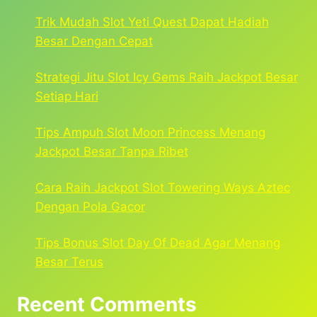
Trik Mudah Slot Yeti Quest Dapat Hadiah
Besar Dengan Cepat
Strategi Jitu Slot Icy Gems Raih Jackpot Besar
Setiap Hari
Tips Ampuh Slot Moon Princess Menang
Jackpot Besar Tanpa Ribet
Cara Raih Jackpot Slot Towering Ways Aztec
Dengan Pola Gacor
Tips Bonus Slot Day Of Dead Agar Menang
Besar Terus
Recent Comments