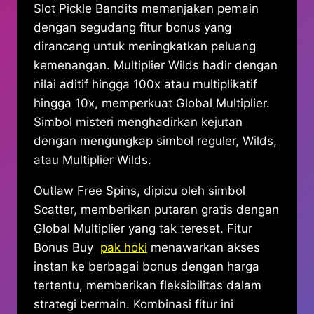
Slot Pickle Bandits memanjakan pemain
dengan segudang fitur bonus yang
dirancang untuk meningkatkan peluang
kemenangan. Multiplier Wilds hadir dengan
nilai aditif hingga 100x atau multiplikatif
hingga 10x, memperkuat Global Multiplier.
Simbol misteri menghadirkan kejutan
dengan mengungkap simbol reguler, Wilds,
atau Multiplier Wilds.
Outlaw Free Spins, dipicu oleh simbol
Scatter, memberikan putaran gratis dengan
Global Multiplier yang tak tereset. Fitur
Bonus Buy
pak hoki
menawarkan akses
instan ke berbagai bonus dengan harga
tertentu, memberikan fleksibilitas dalam
strategi bermain. Kombinasi fitur ini