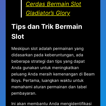
Cerdas Bermain Slot
Gladiator’s Glory
Tips dan Trik Bermain
Slot
Meskipun slot adalah permainan yang
didasarkan pada keberuntungan, ada
beberapa strategi dan tips yang dapat
Anda gunakan untuk meningkatkan
peluang Anda meraih kemenangan di Beam
Boys. Pertama, luangkan waktu untuk
memahami aturan permainan dan tabel
pembayaran.
Ini akan membantu Anda mengidentifikasi