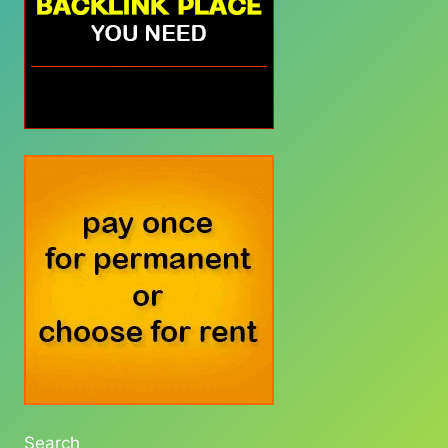
Search