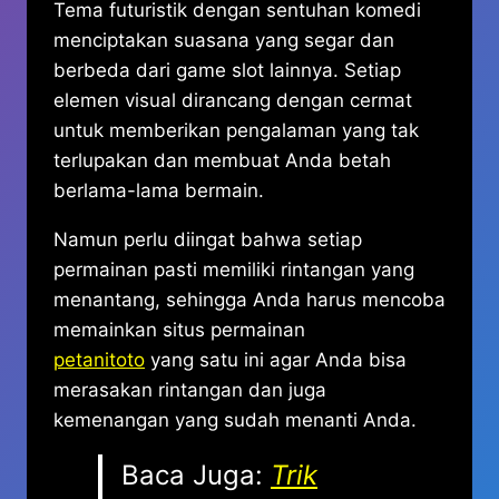
Tema futuristik dengan sentuhan komedi
menciptakan suasana yang segar dan
berbeda dari game slot lainnya. Setiap
elemen visual dirancang dengan cermat
untuk memberikan pengalaman yang tak
terlupakan dan membuat Anda betah
berlama-lama bermain.
Namun perlu diingat bahwa setiap
permainan pasti memiliki rintangan yang
menantang, sehingga Anda harus mencoba
memainkan situs permainan
petanitoto
yang satu ini agar Anda bisa
merasakan rintangan dan juga
kemenangan yang sudah menanti Anda.
Baca Juga:
Trik