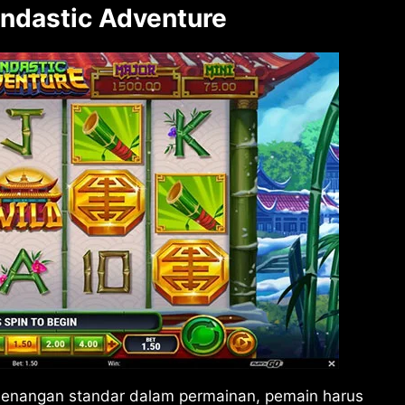
andastic Adventure
nangan standar dalam permainan, pemain harus