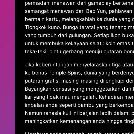
permadani menawan dari gameplay bertema 
semangat menawan dari Bao Yun, pahlawan
bermain kartu, melangkahlah ke dunia yang d
Tiongkok kuno. Bunga teratai yang tenang
yang tumbuh dari gulungan. Setiap ikon buk
untuk membuka kekayaan sejati: koin emas tra
teka-teki, pintu gerbang menuju putaran bo
Jika keberuntungan menyelaraskan tiga atau l
ke bonus Temple Spins, dunia yang berdeny
putaran gratis, masing-masing dilengkapi de
Bayangkan sensasi yang menggetarkan dari 
liar yang tidak mau mengalah. Kehadiran me
imbalan anda seperti bambu yang berkemban
Namun rahasia kuil ini berjalan lebih dalam
meningkatkan kemenangan anda hingga ting