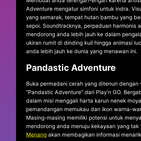
Membuat anda terengah-engah karena antisipa
Adventure mengatur simfoni untuk indra. Vi
yang semarak, tempat hutan bambu yang ber
sepoi. Soundtracknya, perpaduan harmonis a
mendorong anda lebih jauh ke dalam pengala
ukiran rumit di dinding kuil hingga animasi
anda lebih jauh ke dunia yang menawan ini.
Pandastic Adventure
Buka permadani cerah yang ditenun dengan 
“Pandastic Adventure” dari Play’n GO. Berg
dalam misi menggali harta karun nenek moya
pemandangan memukau dan ikon warna-warni
Masing-masing memiliki potensi untuk men
mendorong anda menuju kekayaan yang tak t
Menang
akan membagikan informasi menarik