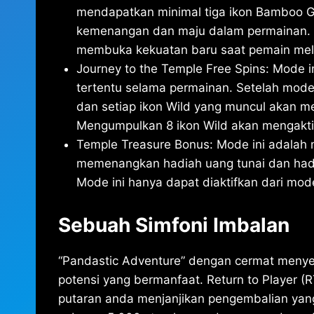
mendapatkan minimal tiga ikon Bamboo Gl
kemenangan dan maju dalam permainan.
membuka kekuatan baru saat pemain mela
Journey to the Temple Free Spins: Mode 
tertentu selama permainan. Setelah mode 
dan setiap ikon Wild yang muncul akan 
Mengumpulkan 8 ikon Wild akan mengakti
Temple Treasure Bonus: Mode ini adalah 
memenangkan hadiah uang tunai dan hadi
Mode ini hanya dapat diaktifkan dari mod
Sebuah Simfoni Imbalan
“Pandastic Adventure” dengan cermat men
potensi yang bermanfaat. Return to Player 
putaran anda menjanjikan pengembalian y