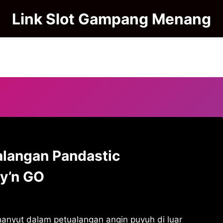
Link Slot Gampang Menang
on Inovatif Pandastic Advent
alangan Pandastic
y’n GO
hanyut dalam petualangan angin puyuh di luar