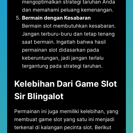
mengoptimalkan strategi taruhan Anda
dan memahami peluang kemenangan.
Bermain dengan Kesabaran
Bermain slot membutuhkan kesabaran.
Jangan terburu-buru dan tetap tenang
saat bermain. Ingatlah bahwa hasil
permainan slot didasarkan pada
keberuntungan, jadi jangan terlalu
tergantung pada strategi taruhan.
Kelebihan Dari Game Slot
Sir Blingalot
Permainan ini juga memiliki kelebihan, yang
membuat game slot yang satu ini menjadi
terkenal di kalangan pecinta slot. Berikut