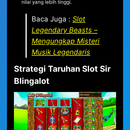
nilai yang lebih tinggi.
Baca Juga :
Slot
Legendary Beasts –
Mengungkap Misteri
Musik Legendaris
Strategi Taruhan Slot Sir
Blingalot