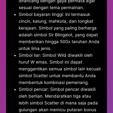
dirancang dengan gaya permata agar
sesuai dengan tema permainan.
Simbol bayaran tinggi: Ini termasuk
cincin, kalung, mahkota, dan tongkat
kerajaan. Simbol yang paling berharga
adalah simbol Sir Blingalot, yang dapat
memberikan hingga 500x taruhan Anda
untuk lima jenis.
Simbol liar: Simbol Wild diwakili oleh
huruf W emas. Simbol ini dapat
menggantikan semua simbol lain kecuali
simbol Scatter untuk membantu Anda
membentuk kombinasi pemenang.
Simbol pencar: Simbol pencar diwakili
oleh berlian. Mendaratkan tiga atau
lebih simbol Scatter di mana saja pada
gulungan akan memicu putaran bonus