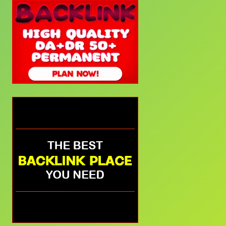
BESAR