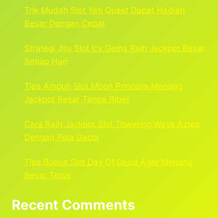
Trik Mudah Slot Yeti Quest Dapat Hadiah
Besar Dengan Cepat
Strategi Jitu Slot Icy Gems Raih Jackpot Besar
Setiap Hari
Tips Ampuh Slot Moon Princess Menang
Jackpot Besar Tanpa Ribet
Cara Raih Jackpot Slot Towering Ways Aztec
Dengan Pola Gacor
Tips Bonus Slot Day Of Dead Agar Menang
Besar Terus
Recent Comments