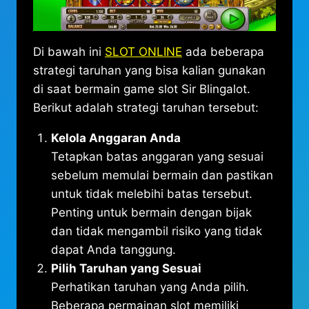
Di bawah ini
SLOT ONLINE
ada beberapa
strategi taruhan yang bisa kalian gunakan
di saat bermain game slot Sir Blingalot.
Berikut adalah strategi taruhan tersebut:
Kelola Anggaran Anda
Tetapkan batas anggaran yang sesuai
sebelum memulai bermain dan pastikan
untuk tidak melebihi batas tersebut.
Penting untuk bermain dengan bijak
dan tidak mengambil risiko yang tidak
dapat Anda tanggung.
Pilih Taruhan yang Sesuai
Perhatikan taruhan yang Anda pilih.
Beberapa permainan slot memiliki