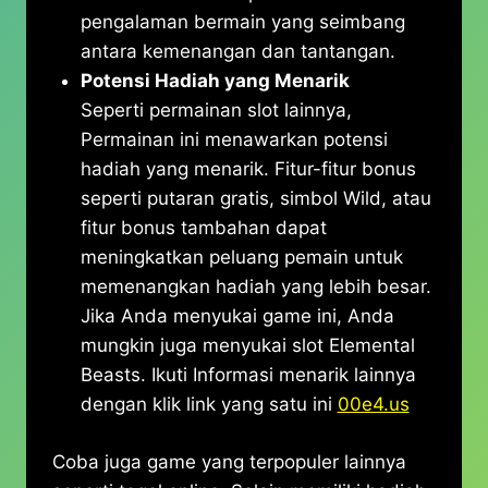
pengalaman bermain yang seimbang
antara kemenangan dan tantangan.
Potensi Hadiah yang Menarik
Seperti permainan slot lainnya,
Permainan ini menawarkan potensi
hadiah yang menarik. Fitur-fitur bonus
seperti putaran gratis, simbol Wild, atau
fitur bonus tambahan dapat
meningkatkan peluang pemain untuk
memenangkan hadiah yang lebih besar.
Jika Anda menyukai game ini, Anda
mungkin juga menyukai slot Elemental
Beasts. Ikuti Informasi menarik lainnya
dengan klik link yang satu ini
00e4.us
Coba juga game yang terpopuler lainnya