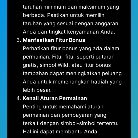
taruhan minimum dan maksimum yang
berbeda. Pastikan untuk memilih
taruhan yang sesuai dengan anggaran
Anda dan tingkat kenyamanan Anda.
Manfaatkan Fitur Bonus
Perhatikan fitur bonus yang ada dalam
permainan. Fitur-fitur seperti putaran
gratis, simbol Wild, atau fitur bonus
tambahan dapat meningkatkan peluang
Anda untuk memenangkan hadiah yang
lebih besar.
Kenali Aturan Permainan
Penting untuk memahami aturan
permainan dan pembayaran yang
terkait dengan simbol-simbol tertentu.
Hal ini dapat membantu Anda