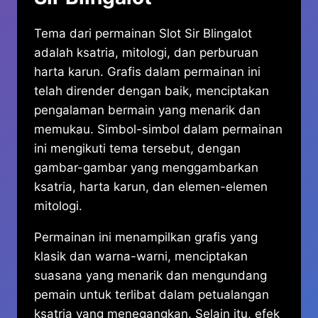
Tema dari permainan Slot Sir Blingalot
adalah ksatria, mitologi, dan perburuan
harta karun. Grafis dalam permainan ini
telah dirender dengan baik, menciptakan
pengalaman bermain yang menarik dan
memukau. Simbol-simbol dalam permainan
ini mengikuti tema tersebut, dengan
gambar-gambar yang menggambarkan
ksatria, harta karun, dan elemen-elemen
mitologi.
Permainan ini menampilkan grafis yang
klasik dan warna-warni, menciptakan
suasana yang menarik dan mengundang
pemain untuk terlibat dalam petualangan
ksatria yang menegangkan. Selain itu, efek