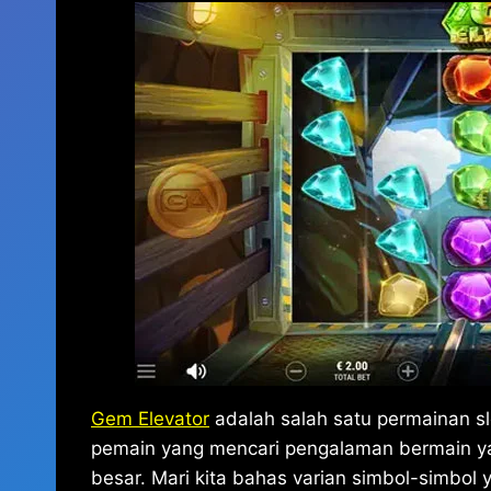
Gem Elevator
adalah salah satu permainan sl
pemain yang mencari pengalaman bermain 
besar. Mari kita bahas varian simbol-simbol