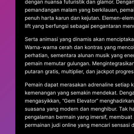
dengan nuansa futuristik dan glamor. Dengan
pemandangan malam yang berkilauan, pemain
penuh harta karun dan kejutan. Elemen-elem
lift yang berfungsi sebagai pengantaran me
Serta animasi yang dinamis akan menciptaka
Warna-warna cerah dan kontras yang menc
perhatian, sementara alunan musik yang e
pemain memutar gulungan. Mengintegrasikan f
putaran gratis, multiplier, dan jackpot progr
Pemain dapat merasakan adrenaline setiap ka
kemenangan yang semakin mendekat. Deng
mengasyikkan, “Gem Elevator” menghadirkan
suasana yang modern dan menghibur. Tak han
pengalaman bermain yang imersif, membuat sl
permainan judi online yang mencari sensasi