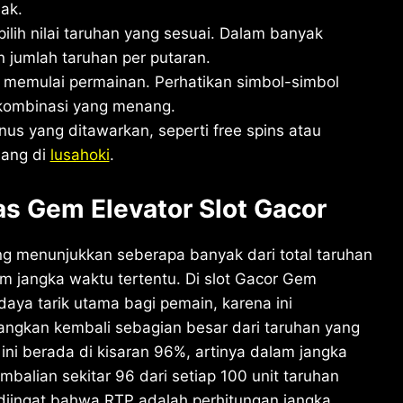
ak.
ilih nilai taruhan yang sesuai. Dalam banyak
 jumlah taruhan per putaran.
 memulai permainan. Perhatikan simbol-simbol
 kombinasi yang menang.
nus yang ditawarkan, seperti free spins atau
nang di
lusahoki
.
tas Gem Elevator Slot Gacor
ng menunjukkan seberapa banyak dari total taruhan
 jangka waktu tertentu. Di slot Gacor Gem
 daya tarik utama bagi pemain, karena ini
gkan kembali sebagian besar dari taruhan yang
 ini berada di kisaran 96%, artinya dalam jangka
alian sekitar 96 dari setiap 100 unit taruhan
diingat bahwa RTP adalah perhitungan jangka