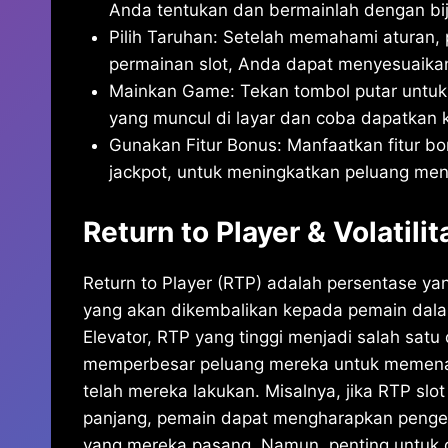
Anda tentukan dan bermainlah dengan bij
Pilih Taruhan: Setelah memahami aturan, p
permainan slot, Anda dapat menyesuaikan
Mainkan Game: Tekan tombol putar untuk
yang muncul di layar dan coba dapatkan
Gunakan Fitur Bonus: Manfaatkan fitur bo
jackpot, untuk meningkatkan peluang me
Return to Player & Volatili
Return to Player (RTP) adalah persentase ya
yang akan dikembalikan kepada pemain dalam
Elevator, RTP yang tinggi menjadi salah satu
memperbesar peluang mereka untuk memenan
telah mereka lakukan. Misalnya, jika RTP slot
panjang, pemain dapat mengharapkan pengemb
yang mereka pasang. Namun, penting untuk 