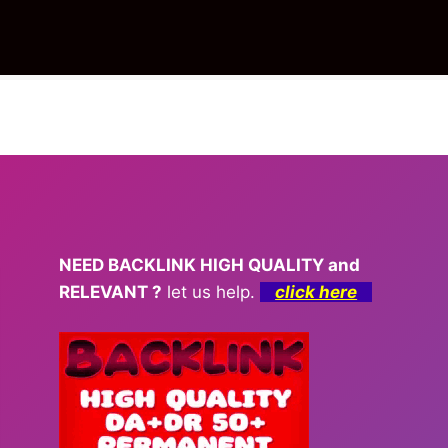
NEED BACKLINK HIGH QUALITY and
RELEVANT ?
let us help.
click here