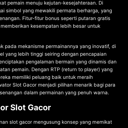
at pemain menuju kejutan-kesejahteraan. Di
i simbol yang mewakili permata berharga, yang
ngan. Fitur-fitur bonus seperti putaran gratis
, memberikan kesempatan lebih besar untuk
tak pada mekanisme permainannya yang inovatif, di
 yang lebih tinggi seiring dengan pencapaian
menciptakan pengalaman bermain yang dinamis dan
ibatan pemain. Dengan RTP (return to player) yang
eka memiliki peluang baik untuk meraih
ator Slot Gacor menjadi pilihan menarik bagi para
esenangan dalam permainan yang penuh warna.
or Slot Gacor
inan slot gacor mengusung konsep yang memikat