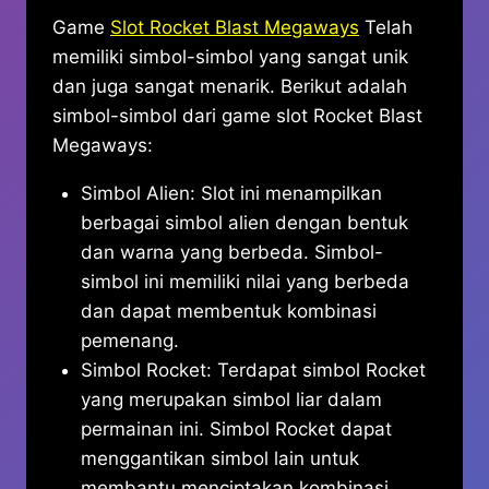
Game
Slot Rocket Blast Megaways
Telah
memiliki simbol-simbol yang sangat unik
dan juga sangat menarik. Berikut adalah
simbol-simbol dari game slot Rocket Blast
Megaways:
Simbol Alien: Slot ini menampilkan
berbagai simbol alien dengan bentuk
dan warna yang berbeda. Simbol-
simbol ini memiliki nilai yang berbeda
dan dapat membentuk kombinasi
pemenang.
Simbol Rocket: Terdapat simbol Rocket
yang merupakan simbol liar dalam
permainan ini. Simbol Rocket dapat
menggantikan simbol lain untuk
membantu menciptakan kombinasi