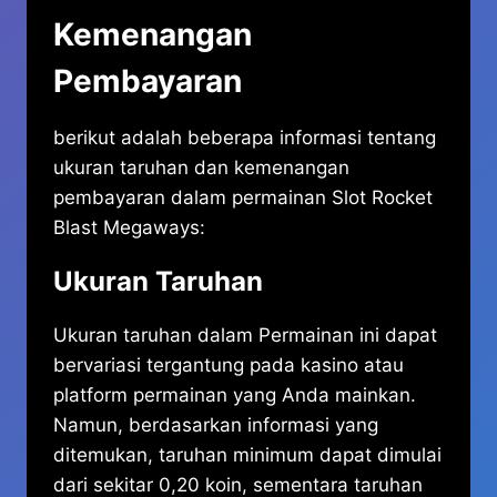
Kemenangan
Pembayaran
berikut adalah beberapa informasi tentang
ukuran taruhan dan kemenangan
pembayaran dalam permainan Slot Rocket
Blast Megaways:
Ukuran Taruhan
Ukuran taruhan dalam Permainan ini dapat
bervariasi tergantung pada kasino atau
platform permainan yang Anda mainkan.
Namun, berdasarkan informasi yang
ditemukan, taruhan minimum dapat dimulai
dari sekitar 0,20 koin, sementara taruhan