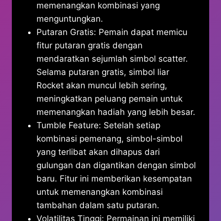
memenangkan kombinasi yang
menguntungkan.
Putaran Gratis: Pemain dapat memicu
fitur putaran gratis dengan
mendaratkan sejumlah simbol scatter.
Selama putaran gratis, simbol liar
Rocket akan muncul lebih sering,
meningkatkan peluang pemain untuk
memenangkan hadiah yang lebih besar.
Tumble Feature: Setelah setiap
kombinasi pemenang, simbol-simbol
yang terlibat akan dihapus dari
gulungan dan digantikan dengan simbol
baru. Fitur ini memberikan kesempatan
untuk memenangkan kombinasi
tambahan dalam satu putaran.
Volatilitas Tinggi: Permainan ini memiliki