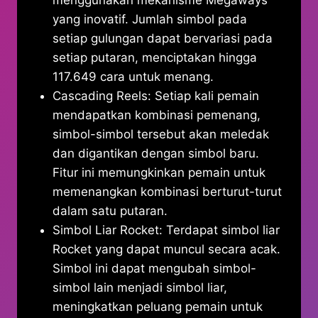
menggunakan mekanisme Megaways
yang inovatif. Jumlah simbol pada
setiap gulungan dapat bervariasi pada
setiap putaran, menciptakan hingga
117.649 cara untuk menang.
Cascading Reels: Setiap kali pemain
mendapatkan kombinasi pemenang,
simbol-simbol tersebut akan meledak
dan digantikan dengan simbol baru.
Fitur ini memungkinkan pemain untuk
memenangkan kombinasi berturut-turut
dalam satu putaran.
Simbol Liar Rocket: Terdapat simbol liar
Rocket yang dapat muncul secara acak.
Simbol ini dapat mengubah simbol-
simbol lain menjadi simbol liar,
meningkatkan peluang pemain untuk