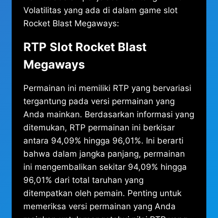
Volatilitas yang ada di dalam game slot
Rocket Blast Megaways:
RTP Slot Rocket Blast
Megaways
Permainan ini memiliki RTP yang bervariasi
tergantung pada versi permainan yang
Anda mainkan. Berdasarkan informasi yang
ditemukan, RTP permainan ini berkisar
antara 94,09% hingga 96,01%. Ini berarti
bahwa dalam jangka panjang, permainan
ini mengembalikan sekitar 94,09% hingga
96,01% dari total taruhan yang
ditempatkan oleh pemain. Penting untuk
memeriksa versi permainan yang Anda