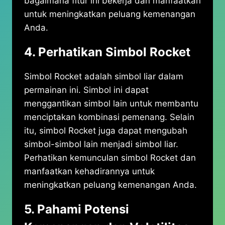
bagaimana fitur ini bekerja dan manfaatkan
untuk meningkatkan peluang kemenangan
Anda.
4. Perhatikan Simbol Rocket
Simbol Rocket adalah simbol liar dalam
permainan ini. Simbol ini dapat
menggantikan simbol lain untuk membantu
menciptakan kombinasi pemenang. Selain
itu, simbol Rocket juga dapat mengubah
simbol-simbol lain menjadi simbol liar.
Perhatikan kemunculan simbol Rocket dan
manfaatkan kehadirannya untuk
meningkatkan peluang kemenangan Anda.
5. Pahami Potensi