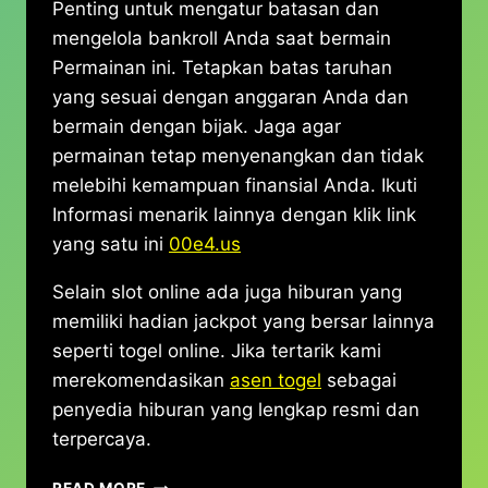
Penting untuk mengatur batasan dan
mengelola bankroll Anda saat bermain
Permainan ini. Tetapkan batas taruhan
yang sesuai dengan anggaran Anda dan
bermain dengan bijak. Jaga agar
permainan tetap menyenangkan dan tidak
melebihi kemampuan finansial Anda. Ikuti
Informasi menarik lainnya dengan klik link
yang satu ini
00e4.us
Selain slot online ada juga hiburan yang
memiliki hadian jackpot yang bersar lainnya
seperti togel online. Jika tertarik kami
merekomendasikan
asen togel
sebagai
penyedia hiburan yang lengkap resmi dan
terpercaya.
SLOT