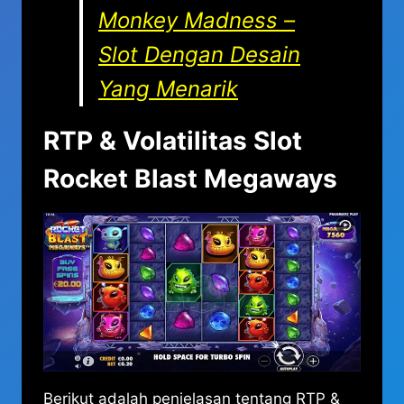
Monkey Madness –
Slot Dengan Desain
Yang Menarik
RTP & Volatilitas Slot
Rocket Blast Megaways
Berikut adalah penjelasan tentang RTP &