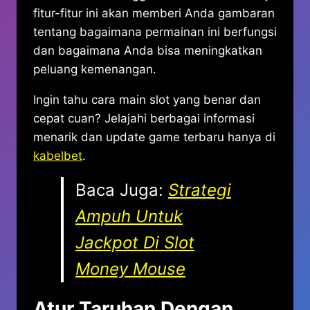
fitur-fitur ini akan memberi Anda gambaran
tentang bagaimana permainan ini berfungsi
dan bagaimana Anda bisa meningkatkan
peluang kemenangan.
Ingin tahu cara main slot yang benar dan
cepat cuan? Jelajahi berbagai informasi
menarik dan update game terbaru hanya di
kabelbet
.
Baca Juga:
Strategi
Ampuh Untuk
Jackpot Di Slot
Money Mouse
Atur Taruhan Dengan