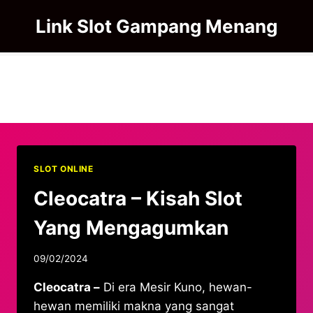
Skip
Link Slot Gampang Menang
to
content
Cara Bermain Slot
Cleocatra
SLOT ONLINE
Cleocatra – Kisah Slot
Yang Mengagumkan
09/02/2024
Cleocatra –
Di era Mesir Kuno, hewan-
hewan memiliki makna yang sangat