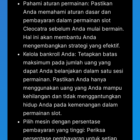
Pahami aturan permainan: Pastikan
Anda memahami aturan dasar dan
pembayaran dalam permainan slot
Cleocatra sebelum Anda mulai bermain.
Hal ini akan membantu Anda
mengembangkan strategi yang efektif.
Kelola bankroll Anda: Tetapkan batas
maksimum pada jumlah uang yang
dapat Anda belanjakan dalam satu sesi
permainan. Pastikan Anda hanya
menggunakan uang yang Anda mampu
kehilangan dan tidak menggantungkan
hidup Anda pada kemenangan dalam
permainan slot.
Pilih mesin dengan persentase
pembayaran yang tinggi: Periksa
persentase pembayaran untuk setiap