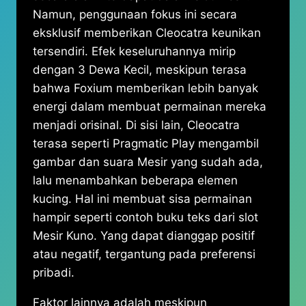
Namun, penggunaan fokus ini secara
eksklusif memberikan Cleocatra keunikan
tersendiri. Efek keseluruhannya mirip
dengan 3 Dewa Kecil, meskipun terasa
bahwa Foxium memberikan lebih banyak
energi dalam membuat permainan mereka
menjadi orisinal. Di sisi lain, Cleocatra
terasa seperti Pragmatic Play mengambil
gambar dan suara Mesir yang sudah ada,
lalu menambahkan beberapa elemen
kucing. Hal ini membuat sisa permainan
hampir seperti contoh buku teks dari slot
Mesir Kuno. Yang dapat dianggap positif
atau negatif, tergantung pada preferensi
pribadi.
Faktor lainnya adalah meskipun