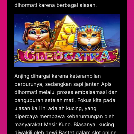
dihormati karena berbagai alasan.
Anjing dihargai karena keterampilan
berburunya, sedangkan sapi jantan Apis
dihormati melalui proses embalsamasi dan
penguburan setelah mati. Fokus kita pada
ulasan kali ini adalah kucing, yang
dipercaya membawa keberuntungan oleh
masyarakat Mesir Kuno. Biasanya, kucing
diwakili oleh dewi Bastet dalam slot online.