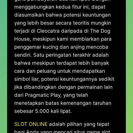
menggabungkan kedua fitur ini, dapat
diasumsikan bahwa potensi keuntungan
yang lebih besar secara teoritis mungkin
terjadi di Cleocatra daripada di The Dog
House, meskipun kami membiarkan para
penggemar kucing dan anjing mencoba
sendiri. Satu peringatan terakhir adalah
bahwa meskipun terdapat lebih banyak
cara dan peluang untuk mendapatkan
simbol liar, potensi keuntungannya sedikit
jika dibandingkan dengan permainan lain
dari Pragmatic Play, yang telah
menetapkan batas kemenangan taruhan
sebesar 5.000 kali lipat.
SLOT ONLINE
adalah pilihan yang tepat
bagi Anda yang mencari situs game slot