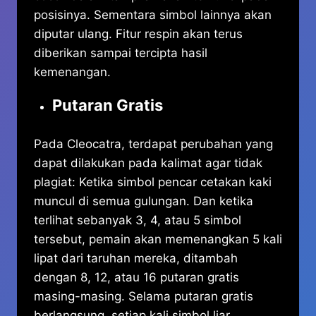
posisinya. Sementara simbol lainnya akan
diputar ulang. Fitur respin akan terus
diberikan sampai tercipta hasil
kemenangan.
Putaran Gratis
Pada Cleocatra, terdapat perubahan yang
dapat dilakukan pada kalimat agar tidak
plagiat: Ketika simbol pencar cetakan kaki
muncul di semua gulungan. Dan ketika
terlihat sebanyak 3, 4, atau 5 simbol
tersebut, pemain akan memenangkan 5 kali
lipat dari taruhan mereka, ditambah
dengan 8, 12, atau 16 putaran gratis
masing-masing. Selama putaran gratis
berlangsung, setiap kali simbol liar