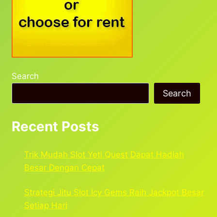
Search
Search
Recent Posts
Trik Mudah Slot Yeti Quest Dapat Hadiah
Besar Dengan Cepat
Strategi Jitu Slot Icy Gems Raih Jackpot Besar
Setiap Hari