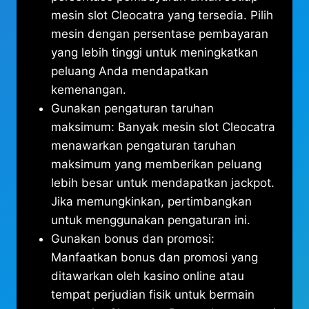
mesin slot Cleocatra yang tersedia. Pilih
mesin dengan persentase pembayaran
yang lebih tinggi untuk meningkatkan
peluang Anda mendapatkan
kemenangan.
Gunakan pengaturan taruhan
maksimum: Banyak mesin slot Cleocatra
menawarkan pengaturan taruhan
maksimum yang memberikan peluang
lebih besar untuk mendapatkan jackpot.
Jika memungkinkan, pertimbangkan
untuk menggunakan pengaturan ini.
Gunakan bonus dan promosi:
Manfaatkan bonus dan promosi yang
ditawarkan oleh kasino online atau
tempat perjudian fisik untuk bermain