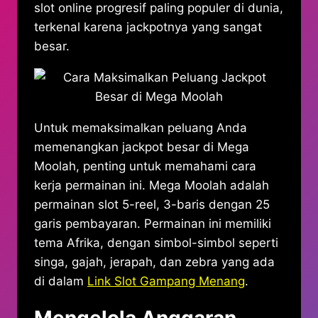
slot online progresif paling populer di dunia,
terkenal karena jackpotnya yang sangat
besar.
Untuk memaksimalkan peluang Anda
memenangkan jackpot besar di Mega
Moolah, penting untuk memahami cara
kerja permainan ini. Mega Moolah adalah
permainan slot 5-reel, 3-baris dengan 25
garis pembayaran. Permainan ini memiliki
tema Afrika, dengan simbol-simbol seperti
singa, gajah, jerapah, dan zebra yang ada
di dalam
Link Slot Gampang Menang
.