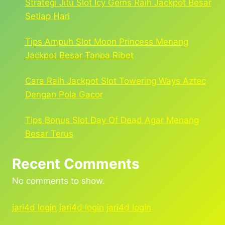
Strategi Jitu Slot Icy Gems Raih Jackpot Besar
Setiap Hari
Tips Ampuh Slot Moon Princess Menang
Jackpot Besar Tanpa Ribet
Cara Raih Jackpot Slot Towering Ways Aztec
Dengan Pola Gacor
Tips Bonus Slot Day Of Dead Agar Menang
Besar Terus
Recent Comments
No comments to show.
jari4d login
jari4d login
jari4d login