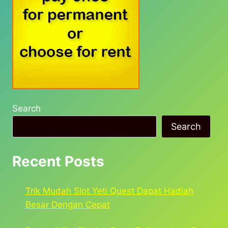
Search
Search
Recent Posts
Trik Mudah Slot Yeti Quest Dapat Hadiah
Besar Dengan Cepat