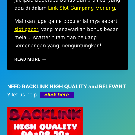
ada di dalam
Link Slot Gampang Menang
.
Mainkan juga game populer lainnya seperti
slot gacor
, yang menawarkan bonus besar
melalui scatter hitam dan peluang
kemenangan yang menguntungkan!
CARA
READ MORE
MAKSIMALKAN
PELUANG
JACKPOT
BESAR
NEED BACKLINK HIGH QUALITY and RELEVANT
DI
?
let us help.
click here
MEGA
MOOLAH