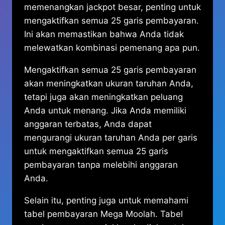
memenangkan jackpot besar, penting untuk
mengaktifkan semua 25 garis pembayaran.
Ini akan memastikan bahwa Anda tidak
melewatkan kombinasi pemenang apa pun.
Mengaktifkan semua 25 garis pembayaran
akan meningkatkan ukuran taruhan Anda,
tetapi juga akan meningkatkan peluang
Anda untuk menang. Jika Anda memiliki
anggaran terbatas, Anda dapat
mengurangi ukuran taruhan Anda per garis
untuk mengaktifkan semua 25 garis
pembayaran tanpa melebihi anggaran
Anda.
Selain itu, penting juga untuk memahami
tabel pembayaran Mega Moolah. Tabel