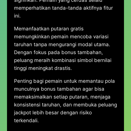
signifikan. Pemain yang cerdas selalu
memperhatikan tanda-tanda aktifnya fitur
ini.
Memanfaatkan putaran gratis
memungkinkan pemain mencoba variasi
taruhan tanpa mengurangi modal utama.
Dengan fokus pada bonus tambahan,
peluang meraih kombinasi simbol bernilai
tinggi meningkat drastis.
Penting bagi pemain untuk memantau pola
munculnya bonus tambahan agar bisa
memaksimalkan setiap putaran, menjaga
konsistensi taruhan, dan membuka peluang
jackpot lebih besar dengan risiko
terkendali.