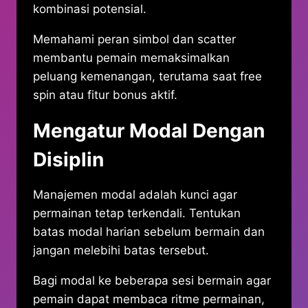
kombinasi potensial.
Memahami peran simbol dan scatter
membantu pemain memaksimalkan
peluang kemenangan, terutama saat free
spin atau fitur bonus aktif.
Mengatur Modal Dengan
Disiplin
Manajemen modal adalah kunci agar
permainan tetap terkendali. Tentukan
batas modal harian sebelum bermain dan
jangan melebihi batas tersebut.
Bagi modal ke beberapa sesi bermain agar
pemain dapat membaca ritme permainan,