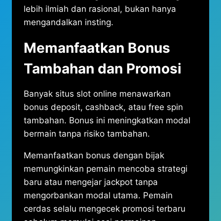
lebih ilmiah dan rasional, bukan hanya
mengandalkan insting.
Memanfaatkan Bonus
Tambahan dan Promosi
Banyak situs slot online menawarkan
bonus deposit, cashback, atau free spin
tambahan. Bonus ini meningkatkan modal
bermain tanpa risiko tambahan.
Memanfaatkan bonus dengan bijak
memungkinkan pemain mencoba strategi
baru atau mengejar jackpot tanpa
mengorbankan modal utama. Pemain
cerdas selalu mengecek promosi terbaru