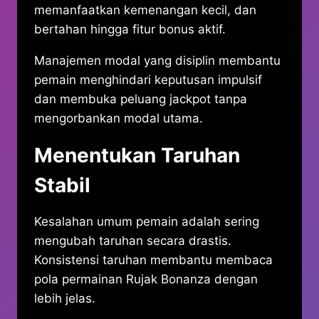
memanfaatkan kemenangan kecil, dan
bertahan hingga fitur bonus aktif.
Manajemen modal yang disiplin membantu
pemain menghindari keputusan impulsif
dan membuka peluang jackpot tanpa
mengorbankan modal utama.
Menentukan Taruhan
Stabil
Kesalahan umum pemain adalah sering
mengubah taruhan secara drastis.
Konsistensi taruhan membantu membaca
pola permainan Rujak Bonanza dengan
lebih jelas.