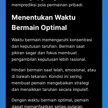
memprediksi pola permainan pribadi.
Menentukan Waktu
Bermain Optimal
Waktu bermain memengaruhi konsentrasi
dan keputusan taruhan. Bermain saat
pikiran segar dan fokus membuat
pengambilan keputusan lebih rasional.
Hindari bermain saat lelah, emosional, atau
di bawah tekanan. Kondisi ini sering
membuat pemain mengabaikan strategi
dan menaikkan taruhan secara impulsif.
Dengan waktu bermain optimal, pemain
dapat memanfaatkan setiap putaran