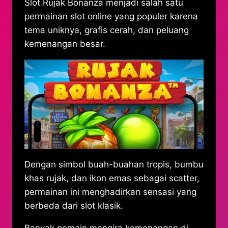
Slot Rujak Bonanza menjadi salah satu
permainan slot online yang populer karena
tema uniknya, grafis cerah, dan peluang
kemenangan besar.
Dengan simbol buah-buahan tropis, bumbu
khas rujak, dan ikon emas sebagai scatter,
permainan ini menghadirkan sensasi yang
berbeda dari slot klasik.