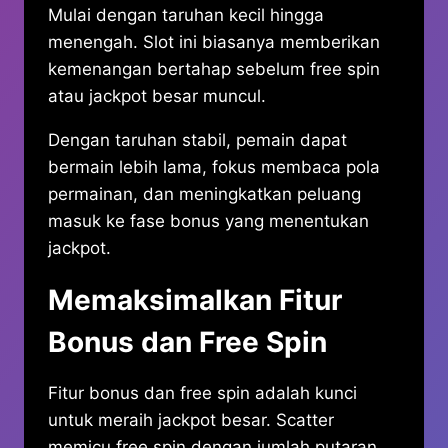
Mulai dengan taruhan kecil hingga
menengah. Slot ini biasanya memberikan
kemenangan bertahap sebelum free spin
atau jackpot besar muncul.
Dengan taruhan stabil, pemain dapat
bermain lebih lama, fokus membaca pola
permainan, dan meningkatkan peluang
masuk ke fase bonus yang menentukan
jackpot.
Memaksimalkan Fitur
Bonus dan Free Spin
Fitur bonus dan free spin adalah kunci
untuk meraih jackpot besar. Scatter
memicu free spin dengan jumlah putaran