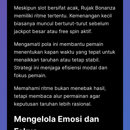
Meskipun slot bersifat acak, Rujak Bonanza
memiliki ritme tertentu. Kemenangan kecil
biasanya muncul berturut-turut sebelum
jackpot besar atau free spin aktif.
Mengamati pola ini membantu pemain
menentukan kapan waktu yang tepat untuk
menaikkan taruhan atau tetap stabil.
Strategi ini menjaga efisiensi modal dan
fokus pemain.
Memahami ritme bukan menebak hasil,
tetapi membaca alur permainan agar
keputusan taruhan lebih rasional.
Mengelola Emosi dan