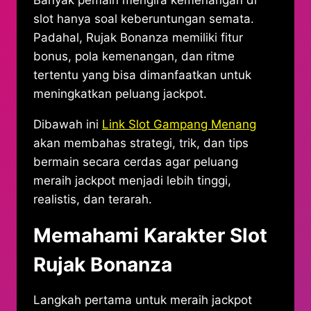
Banyak pemain mengira kemenangan di
slot hanya soal keberuntungan semata.
Padahal, Rujak Bonanza memiliki fitur
bonus, pola kemenangan, dan ritme
tertentu yang bisa dimanfaatkan untuk
meningkatkan peluang jackpot.
Dibawah ini
Link Slot Gampang Menang
akan membahas strategi, trik, dan tips
bermain secara cerdas agar peluang
meraih jackpot menjadi lebih tinggi,
realistis, dan terarah.
Memahami Karakter Slot
Rujak Bonanza
Langkah pertama untuk meraih jackpot