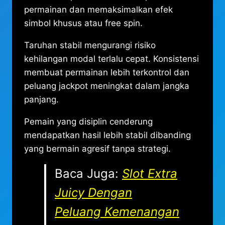
permainan dan memaksimalkan efek
simbol khusus atau free spin.
Taruhan stabil mengurangi risiko
kehilangan modal terlalu cepat. Konsistensi
membuat permainan lebih terkontrol dan
peluang jackpot meningkat dalam jangka
panjang.
Pemain yang disiplin cenderung
mendapatkan hasil lebih stabil dibanding
yang bermain agresif tanpa strategi.
Baca Juga:
Slot Extra
Juicy Dengan
Peluang Kemenangan