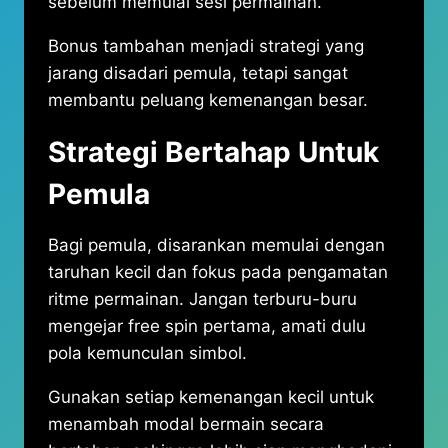
sebelum memulai sesi permainan.
Bonus tambahan menjadi strategi yang
jarang disadari pemula, tetapi sangat
membantu peluang kemenangan besar.
Strategi Bertahap Untuk
Pemula
Bagi pemula, disarankan memulai dengan
taruhan kecil dan fokus pada pengamatan
ritme permainan. Jangan terburu-buru
mengejar free spin pertama, amati dulu
pola kemunculan simbol.
Gunakan setiap kemenangan kecil untuk
menambah modal bermain secara