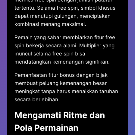
tertentu. Selama free spin, simbol khusus
dapat menutupi gulungan, menciptakan
kombinasi menang maksimal.
Pemain yang sabar membiarkan fitur free
spin bekerja secara alami. Multiplier yang
muncul selama free spin bisa
mendatangkan kemenangan signifikan.
Pemanfaatan fitur bonus dengan bijak
membuat peluang kemenangan besar
meningkat tanpa harus menaikkan taruhan
secara berlebihan.
Mengamati Ritme dan
Pola Permainan