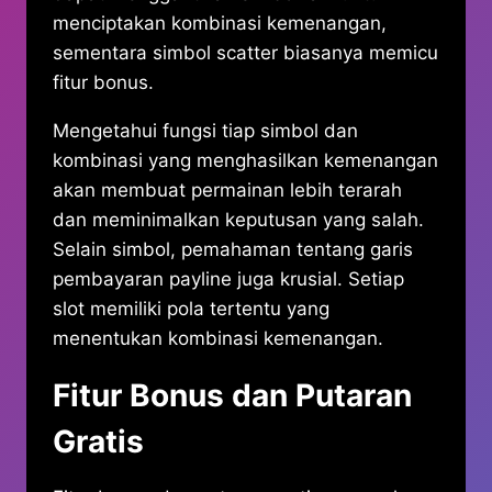
menciptakan kombinasi kemenangan,
sementara simbol scatter biasanya memicu
fitur bonus.
Mengetahui fungsi tiap simbol dan
kombinasi yang menghasilkan kemenangan
akan membuat permainan lebih terarah
dan meminimalkan keputusan yang salah.
Selain simbol, pemahaman tentang garis
pembayaran payline juga krusial. Setiap
slot memiliki pola tertentu yang
menentukan kombinasi kemenangan.
Fitur Bonus dan Putaran
Gratis