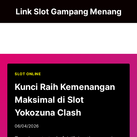
Skip
Link Slot Gampang Menang
to
content
Bermain di Slot Yokozuna
Clash
SLOT ONLINE
Kunci Raih Kemenangan
Maksimal di Slot
Yokozuna Clash
06/04/2026