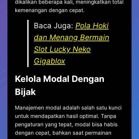
dikalikan beberapa kali, meningkatkan total
kemenangan dengan cepat.
Baca Juga:
Pola Hoki
dan Menang Bermain
Slot Lucky Neko
Gigablox
Kelola Modal Dengan
Bijak
Manajemen modal adalah salah satu kunci
untuk mendapatkan hasil optimal. Tanpa
pengaturan yang tepat, modal bisa habis
dengan cepat, bahkan saat permainan