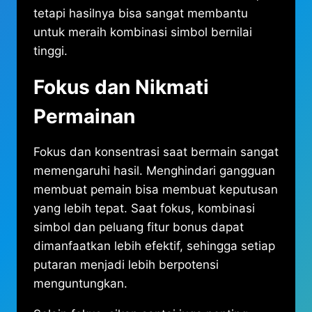
tetapi hasilnya bisa sangat membantu
untuk meraih kombinasi simbol bernilai
tinggi.
Fokus dan Nikmati
Permainan
Fokus dan konsentrasi saat bermain sangat
memengaruhi hasil. Menghindari gangguan
membuat pemain bisa membuat keputusan
yang lebih tepat. Saat fokus, kombinasi
simbol dan peluang fitur bonus dapat
dimanfaatkan lebih efektif, sehingga setiap
putaran menjadi lebih berpotensi
menguntungkan.