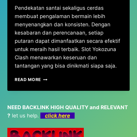
Pendekatan santai sekaligus cerdas
membuat pengalaman bermain lebih
menyenangkan dan konsisten. Dengan
kesabaran dan perencanaan, setiap
putaran dapat dimanfaatkan secara efektif
untuk meraih hasil terbaik. Slot Yokozuna
Clash menawarkan keseruan dan
tantangan yang bisa dinikmati siapa saja.
KUNCI
READ MORE
RAIH
KEMENANGAN
MAKSIMAL
DI
NEED BACKLINK HIGH QUALITY and RELEVANT
SLOT
?
let us help.
click here
YOKOZUNA
CLASH