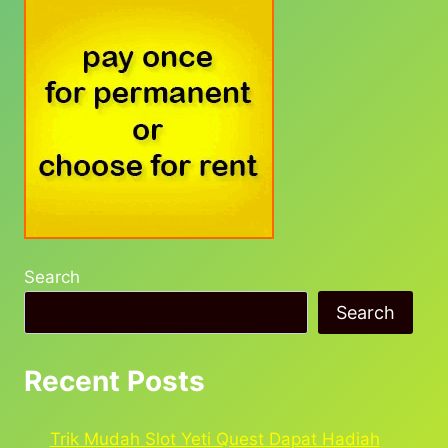
Search
Search
Recent Posts
Trik Mudah Slot Yeti Quest Dapat Hadiah