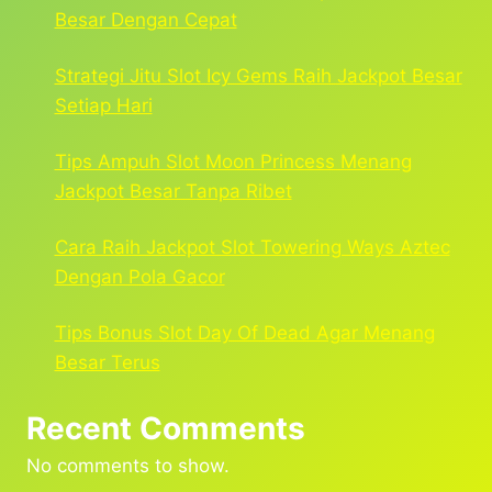
Besar Dengan Cepat
Strategi Jitu Slot Icy Gems Raih Jackpot Besar
Setiap Hari
Tips Ampuh Slot Moon Princess Menang
Jackpot Besar Tanpa Ribet
Cara Raih Jackpot Slot Towering Ways Aztec
Dengan Pola Gacor
Tips Bonus Slot Day Of Dead Agar Menang
Besar Terus
Recent Comments
No comments to show.