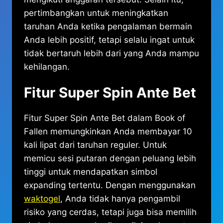
pertimbangkan untuk meningkatkan
taruhan Anda ketika pengalaman bermain
Anda lebih positif, tetapi selalu ingat untuk
tidak bertaruh lebih dari yang Anda mampu
kehilangan.
Fitur Super Spin Ante Bet
Fitur Super Spin Ante Bet dalam Book of
Fallen memungkinkan Anda membayar 10
kali lipat dari taruhan reguler. Untuk
memicu sesi putaran dengan peluang lebih
tinggi untuk mendapatkan simbol
expanding tertentu. Dengan menggunakan
waktogel
, Anda tidak hanya pengambil
risiko yang cerdas, tetapi juga bisa memilih