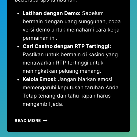
Latihan dengan Demo:
Sebelum
bermain dengan uang sungguhan, coba
versi demo untuk memahami cara kerja
permainan ini.
Cari Casino dengan RTP Tertinggi:
Pastikan untuk bermain di kasino yang
menawarkan RTP tertinggi untuk
meningkatkan peluang menang.
Kelola Emosi:
Jangan biarkan emosi
memengaruhi keputusan taruhan Anda.
Tetap tenang dan tahu kapan harus
mengambil jeda.
PANDUAN
READ MORE
LENGKAP
CARA