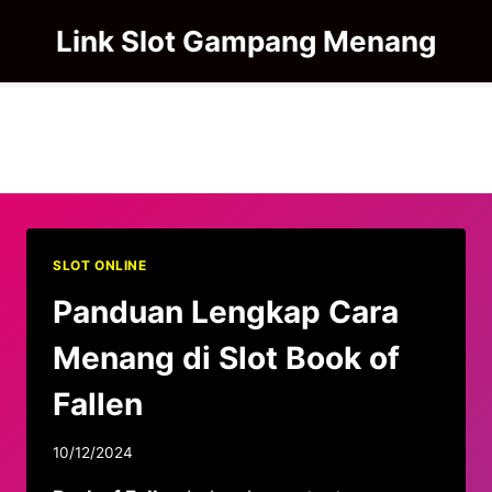
Skip
Link Slot Gampang Menang
to
content
Aturan Dasar Book of
Fallen
SLOT ONLINE
Panduan Lengkap Cara
Menang di Slot Book of
Fallen
10/12/2024