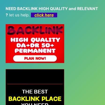
MENANG
DI
NEED BACKLINK HIGH QUALITY and RELEVANT
SLOT
?
let us help.
click here
BOOK
OF
FALLEN